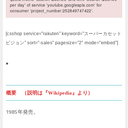
per day' of service 'youtube.googleapis.com' for
consumer 'project_number:252849747422'.
[csshop service=”rakuten” keyword=”スーパーカセット
ビジョン” sort=”-sales” pagesize=”2″ mode=”embed”]
●
概要 （説明は『Wikipedia』より）
1985年発売。