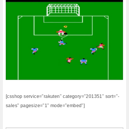
[csshop service="rakuten" category="201351" sort="-
sales" pagesize="1" mode="embed"]