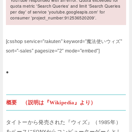
YouTube responded with an error: Quota exceeded for
quota metric 'Search Queries' and limit 'Search Queries
per day' of service 'youtube.googleapis.com' for
consumer 'project_number:912536520209'.
[csshop service=”rakuten” keyword=”魔法使いウィズ”
sort=”-sales” pagesize=”2″ mode=”embed”]
●
概要 （説明は『Wikipedia』より）
タイトーから発売された『ウィズ』（1985年）
をベースにSONYからコンピューターゲームとし