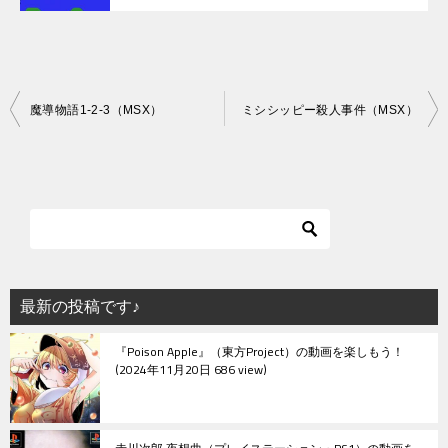
投
魔導物語1-2-3（MSX）
ミシシッピー殺人事件（MSX）
稿
ナ
ビ
ゲ
ー
シ
最新の投稿です♪
ョ
『Poison Apple』（東方Project）の動画を楽しもう！
ン
2024年11月20日 686 view