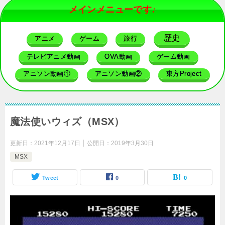
メインメニューです♪
歴史
アニメ
ゲーム
旅行
テレビアニメ動画
OVA動画
ゲーム動画
アニソン動画①
アニソン動画②
東方Project
魔法使いウィズ（MSX）
更新日：
2021年12月17日
公開日：
2019年3月30日
MSX
Tweet
0
0