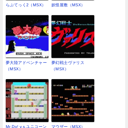
らぷてっく2（MSX）
妖怪屋敷（MSX）
夢大陸アドベンチャー
夢幻戦士ヴァリス
（MSX）
（MSX）
Mr.Do! v.s.ユニコーン
マウザー（MSX）