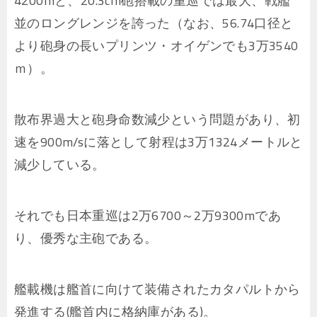
4200mと、20.3cm砲搭載の重巡では最大、戦艦
並のロングレンジを誇った（なお、56.74口径と
より砲身の長いプリンツ・オイゲンでも3万3540
ｍ）。
散布界過大と砲身命数減少という問題があり、初
速を900m/sに落として射程は3万1324メートルと
減少している。
それでも日本重巡は2万6700～2万9300mであ
り、優秀な主砲である。
艦載機は艦首に向けて装備されたカタパルトから
発進する(艦首内に格納庫がある)。