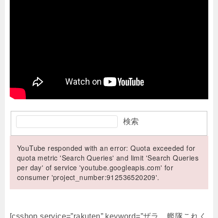
検索
YouTube responded with an error: Quota exceeded for
quota metric 'Search Queries' and limit 'Search Queries
per day' of service 'youtube.googleapis.com' for
consumer 'project_number:912536520209'.
[csshop service=”rakuten” keyword=”ザラ 艦隊これく