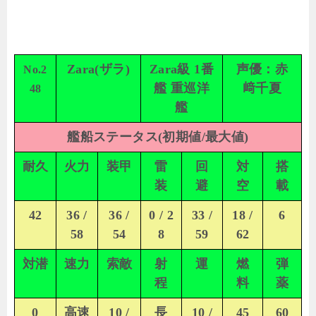
Zara(ザラ)
Zara級 1番
声優：赤
No.2
艦 重巡洋
﨑千夏
48
艦
艦船ステータス(初期値/最大値)
耐久
火力
装甲
雷
回
対
搭
装
避
空
載
42
36 /
36 /
0 / 2
33 /
18 /
6
58
54
8
59
62
対潜
速力
索敵
射
運
燃
弾
程
料
薬
0
高速
10 /
長
10 /
45
60