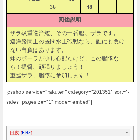
36
48
図鑑説明
ザラ級重巡洋艦、その一番艦、ザラです。
巡洋艦同士の昼間水上砲戦なら、誰にも負け
ない自負はあります。
妹のポーラが少し心配だけど、この艦隊な
ら！提督、頑張りましょう！
重巡ザラ、艦隊に参加します！
[csshop service="rakuten" category="201351" sort="-
sales" pagesize="1" mode="embed"]
目次
[
hide
]