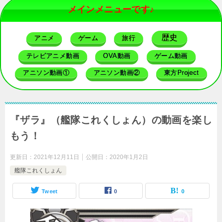
メインメニューです♪
歴史
アニメ
ゲーム
旅行
テレビアニメ動画
OVA動画
ゲーム動画
アニソン動画①
アニソン動画②
東方Project
『ザラ』（艦隊これくしょん）の動画を楽し
もう！
更新日：
2021年12月11日
公開日：
2020年1月2日
艦隊これくしょん
Tweet
0
0