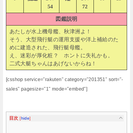
54
72
図鑑説明
あたしが水上機母艦、秋津洲よ！
そう、大型飛行艇の運用支援や洋上補給のた
めに建造された、飛行艇母艦。
え、迷彩が厚化粧？ ホントに失礼かも。
二式大艇ちゃんはあげないからね！
[csshop service="rakuten" category="201351" sort="-
sales" pagesize="1" mode="embed"]
目次
[
hide
]