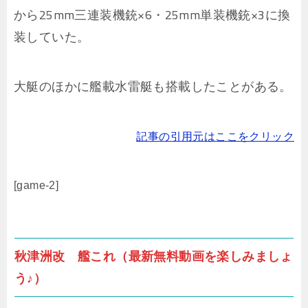
から25mm三連装機銃×6・25mm単装機銃×3に換
装していた。
大艇のほかに艦載水雷艇も搭載したことがある。
記事の引用元はここをクリック
[game-2]
秋津洲改 艦これ（最新無料動画を楽しみましょ
う♪）