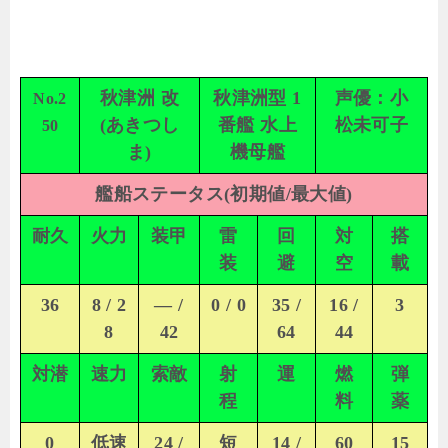
秋津洲 改
秋津洲型 1
声優：小
No.2
(あきつし
番艦 水上
松未可子
50
ま)
機母艦
艦船ステータス(初期値/最大値)
耐久
火力
装甲
雷
回
対
搭
装
避
空
載
36
8 / 2
— /
0 / 0
35 /
16 /
3
8
42
64
44
対潜
速力
索敵
射
運
燃
弾
程
料
薬
0
低速
24 /
短
14 /
60
15