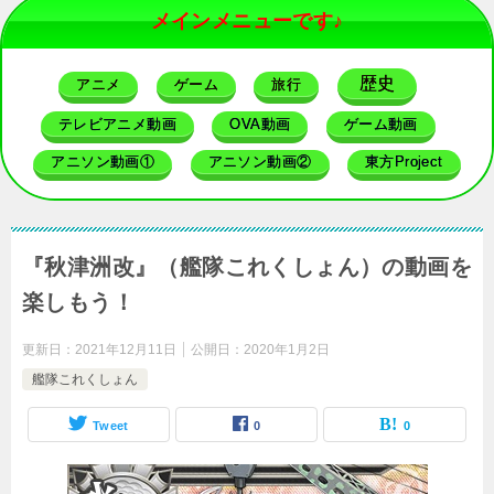
メインメニューです♪
歴史
アニメ
ゲーム
旅行
テレビアニメ動画
OVA動画
ゲーム動画
アニソン動画①
アニソン動画②
東方Project
『秋津洲改』（艦隊これくしょん）の動画を
楽しもう！
更新日：
2021年12月11日
公開日：
2020年1月2日
艦隊これくしょん
Tweet
0
0