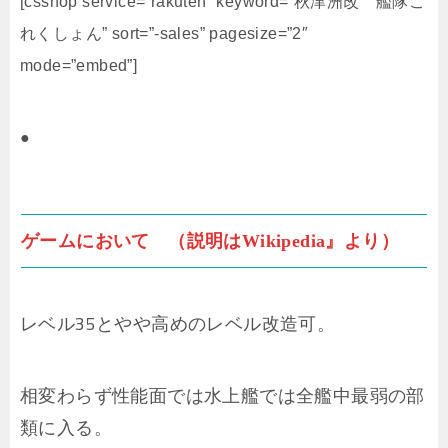
[csshop service=”rakuten” keyword=”秋津洲改 艦隊こ
れくしょん” sort=”-sales” pagesize=”2″
mode=”embed”]
●
ゲームにおいて （説明はWikipedia』より）
レベル35とやや高めのレベル改造可。
相変わらず性能面では水上艦では全艦中最弱の部
類に入る。