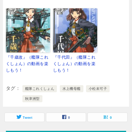
『千歳改』（艦隊これ
『千代田』（艦隊これ
くしょん）の動画を楽
くしょん）の動画を楽
しもう！
しもう！
タグ
艦隊これくしょん
水上機母艦
小松未可子
秋津洲型
Tweet
0
0