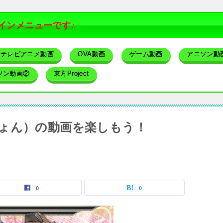
インメニューです♪
テレビアニメ動画
OVA動画
ゲーム動画
アニソン動
ソン動画②
東方Project
ょん）の動画を楽しもう！
0
0