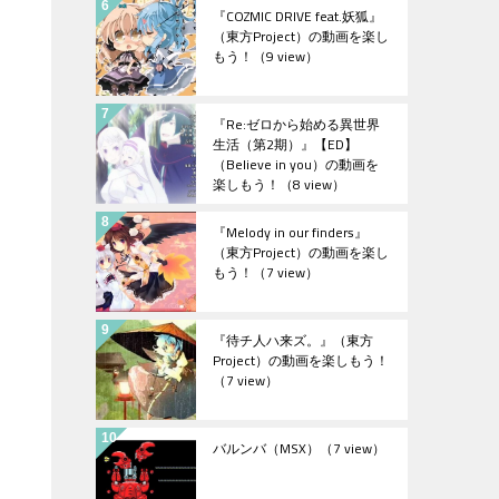
『COZMIC DRIVE feat.妖狐』
（東方Project）の動画を楽し
もう！
（9 view）
『Re:ゼロから始める異世界
生活（第2期）』【ED】
（Believe in you）の動画を
楽しもう！
（8 view）
『Melody in our finders』
（東方Project）の動画を楽し
もう！
（7 view）
『待チ人ハ来ズ。』（東方
Project）の動画を楽しもう！
（7 view）
バルンバ（MSX）
（7 view）