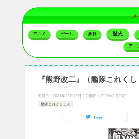
メ
歴史
アニメ
ゲーム
旅行
アニ
『熊野改二』（艦隊これくし
更新日：
2021年12月10日
公開日：
2020年1月26日
艦隊これくしょん
Tweet