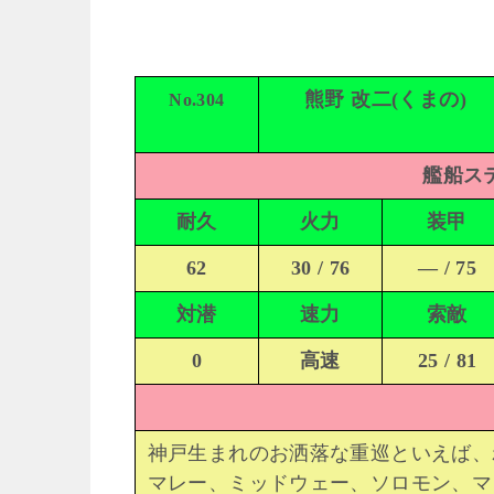
熊野 改二(くまの)
No.304
艦船ステ
耐久
火力
装甲
62
30 / 76
— / 75
対潜
速力
索敵
0
高速
25 / 81
神戸生まれのお洒落な重巡といえば、
マレー、ミッドウェー、ソロモン、マ