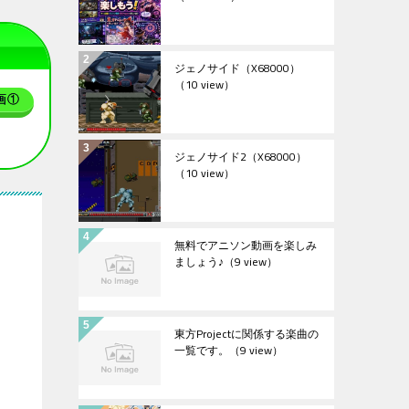
ジェノサイド（X68000）
（10 view）
画①
ジェノサイド2（X68000）
（10 view）
無料でアニソン動画を楽しみ
ましょう♪
（9 view）
東方Projectに関係する楽曲の
一覧です。
（9 view）