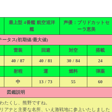
最上型 4番艦 航空巡洋
声優：ブリドカットセ
艦
ーラ恵美
ータス(初期値/最大値)
雷装
回避
対空
搭載
40 / 87
40 / 81
30 / 84
24
射程
運
燃料
弾薬
中
13 / 73
55
60
図鑑説明
わたくし、熊野ですね。
リアナと主要な名所、いえ激戦地に参上いたしました