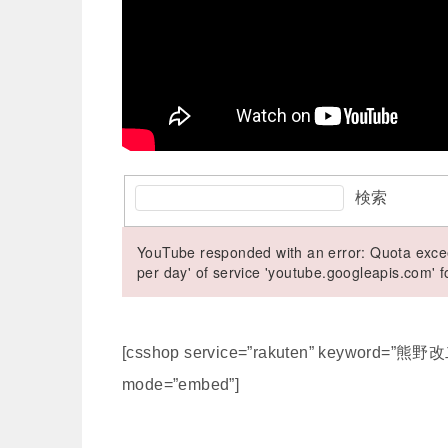
検索
YouTube responded with an error: Quota excee
per day' of service 'youtube.googleapis.com'
[csshop service=”rakuten” keyword=”
mode=”embed”]