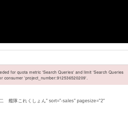
ded for quota metric 'Search Queries' and limit 'Search Queries
 for consumer 'project_number:912536520209'.
熊野改二 艦隊これくしょん” sort=”-sales” pagesize=”2″