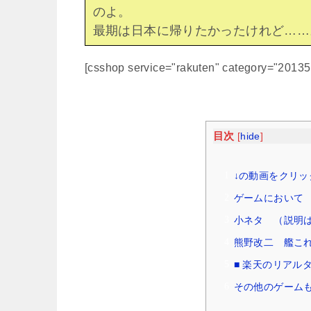
のよ。
最期は日本に帰りたかったけれど……
[csshop service="rakuten" category="2013
目次
[
hide
]
↓の動画をクリッ
ゲームにおいて （
小ネタ （説明はW
熊野改二 艦こ
■ 楽天のリアル
その他のゲームも