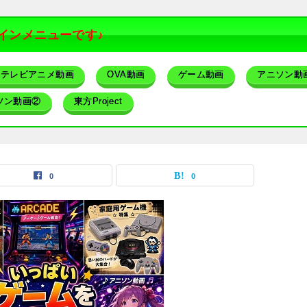
インメニューです♪
テレビアニメ動画
OVA動画
ゲーム動画
アニソン動
ソン動画②
東方Project
0
0