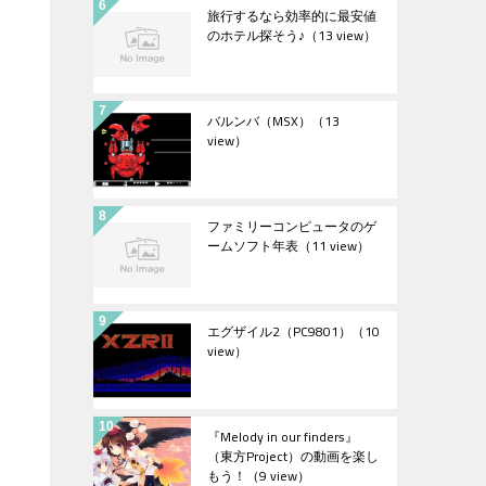
旅行するなら効率的に最安値
のホテル探そう♪
（13 view）
バルンバ（MSX）
（13
view）
ファミリーコンピュータのゲ
ームソフト年表
（11 view）
エグザイル2（PC9801）
（10
view）
『Melody in our finders』
（東方Project）の動画を楽し
もう！
（9 view）