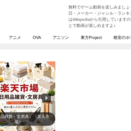
無料でゲーム動画を楽しみましょ
う
日・メーカー・ジャンル・ランキン
はWikipediaから引用してい
とで動画が楽しめますよ♪
アニメ
OVA
アニソン
東方Project
格安のホ
暑さ対策』（楽天市場）