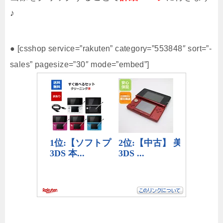
♪
● [csshop service=”rakuten” category=”553848″ sort=”-
sales” pagesize=”30″ mode=”embed”]