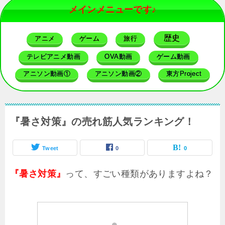
メインメニューです♪
歴史
アニメ
ゲーム
旅行
テレビアニメ動画
OVA動画
ゲーム動画
アニソン動画①
アニソン動画②
東方Project
『暑さ対策』の売れ筋人気ランキング！
Tweet
0
0
って、すごい種類がありますよね？
『暑さ対策』