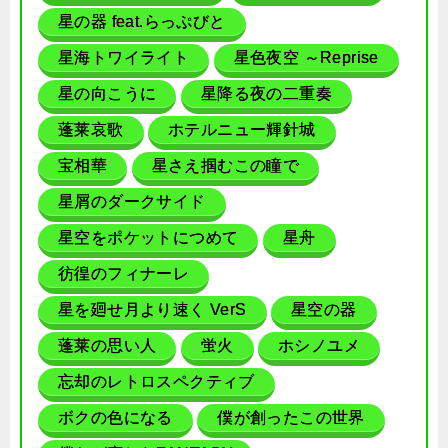
星の器 feat.らっぷびと
星海トワイライト
星色夜空 ～Reprise
星の向こうに
星降る夜の二重奏
蓬莱哀歌
ホテルニュー輝針城
宝相華
星さえ掴むこの瞳で
星屑のダークサイド
星空をポケットにつめて
星舟
彷徨のフィナーレ
星を廻せ月より速く VerS
星空の器
蓬莱の思い人
蛍火
ホシノユメ
忘却のレトロスペクティブ
ボクの色になる
僕が創ったこの世界