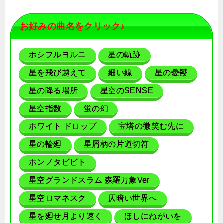
お好みの曲名をクリック♪
ホシフルヨルニ
星の軌跡
星を飛び越えて
細い線
星の憂鬱
星の降る場所
星空のSENSE
星空指数
蛍の幻
ホワイト ドロップ
宝塔の微笑む先に
星の輪廻
星屑柄の片道切符
ホンノタビビト
星空グランドスラム 森羅万象Ver
星空ロマネスク
仄暗い世界へ
星を廻せ月より速く
ほしにねがいを