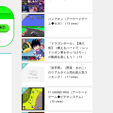
ハングオン（アーケードゲー
ム◆セガ）
（13 view）
画①
『ドラゴンボール』【挿入
歌】（燃えるハートで ～レッ
ドリボン軍をやっつけろ～）
の動画を楽しもう！
（13
view）
『岩手県』（野菜・きのこ）
のリアルタイム売れ筋人気ラ
ンキング！
（11 view）
F1 GRAND PRIX（アーケード
ゲーム◆ビデオシステム）
（10 view）