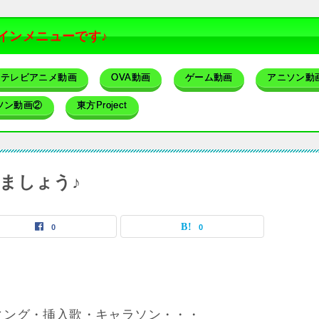
インメニューです♪
テレビアニメ動画
OVA動画
ゲーム動画
アニソン動
ソン動画②
東方Project
ましょう♪
0
0
ィング・挿入歌・キャラソン・・・