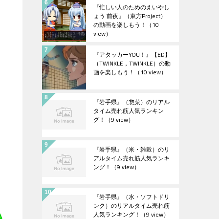
『忙しい人のためのえいやし
ょう 前夜』（東方Project）
の動画を楽しもう！
（10
view）
『アタッカーYOU！』【ED】
（TWINKLE，TWINKLE）の動
画を楽しもう！
（10 view）
『岩手県』（惣菜）のリアル
タイム売れ筋人気ランキン
グ！
（9 view）
『岩手県』（米・雑穀）のリ
アルタイム売れ筋人気ランキ
ング！
（9 view）
『岩手県』（水・ソフトドリ
ンク）のリアルタイム売れ筋
人気ランキング！
（9 view）