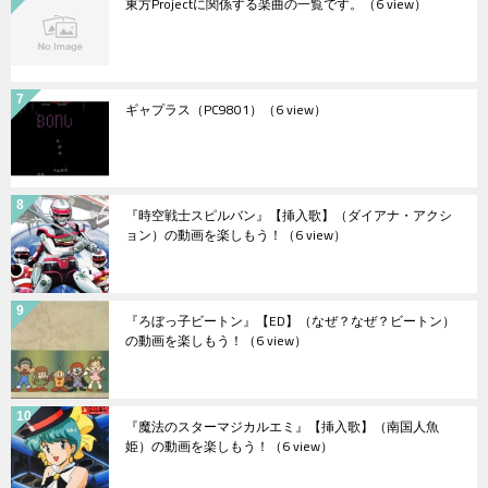
東方Projectに関係する楽曲の一覧です。
（6 view）
ギャプラス（PC9801）
（6 view）
『時空戦士スピルバン』【挿入歌】（ダイアナ・アクシ
ョン）の動画を楽しもう！
（6 view）
『ろぼっ子ビートン』【ED】（なぜ？なぜ？ビートン）
の動画を楽しもう！
（6 view）
『魔法のスターマジカルエミ』【挿入歌】（南国人魚
姫）の動画を楽しもう！
（6 view）