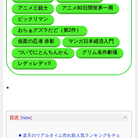
アニメ三銃士
アニメ80日間世界一周
ビックリマン
おらぁグズラだど（第2作）
仮面の忍者 赤影
マンガ日本経済入門
ついでにとんちんかん
グリム名作劇場
レディレディ!!
●
目次
[
hide
]
■ 楽天のリアルタイム売れ筋人気ランキングをチェ