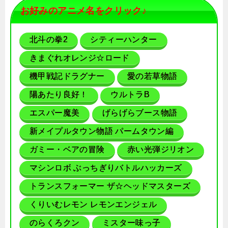
お好みのアニメ名をクリック♪
北斗の拳2
シティーハンター
きまぐれオレンジ☆ロード
機甲戦記ドラグナー
愛の若草物語
陽あたり良好！
ウルトラB
エスパー魔美
げらげらブース物語
新メイプルタウン物語 パームタウン編
ガミー・ベアの冒険
赤い光弾ジリオン
マシンロボ ぶっちぎりバトルハッカーズ
トランスフォーマー ザ☆ヘッドマスターズ
くりいむレモン レモンエンジェル
のらくろクン
ミスター味っ子