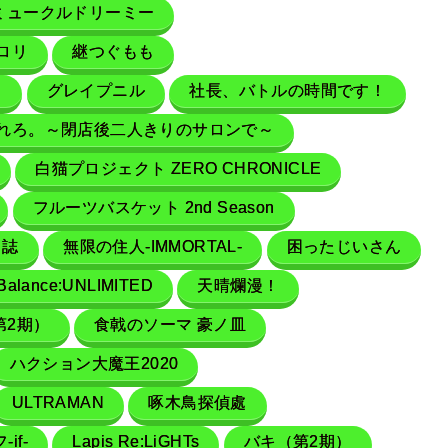
ミュークルドリーミー
ロリ
継つぐもも
！
グレイプニル
社長、バトルの時間です！
れろ。～閉店後二人きりのサロンで～
白猫プロジェクト ZERO CHRONICLE
フルーツバスケット 2nd Season
日誌
無限の住人-IMMORTAL-
困ったじいさん
lance:UNLIMITED
天晴爛漫！
第2期）
食戟のソーマ 豪ノ皿
ハクション大魔王2020
ULTRAMAN
啄木鳥探偵處
if-
Lapis Re:LiGHTs
バキ（第2期）