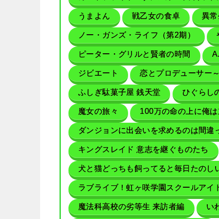
うまよん
戦乙女の食卓
異常
ノー・ガンズ・ライフ（第2期）
ピーター・グリルと賢者の時間
A
ジビエート
恋とプロデューサー～E
ふしぎ駄菓子屋 銭天堂
ひぐらし
魔女の旅々
100万の命の上に俺
ダンジョンに出会いを求めるのは間違って
キングスレイド 意志を継ぐものたち
犬と猫どっちも飼ってると毎日たのし
ラブライブ！虹ヶ咲学園スクールアイ
魔法科高校の劣等生 来訪者編
いわ