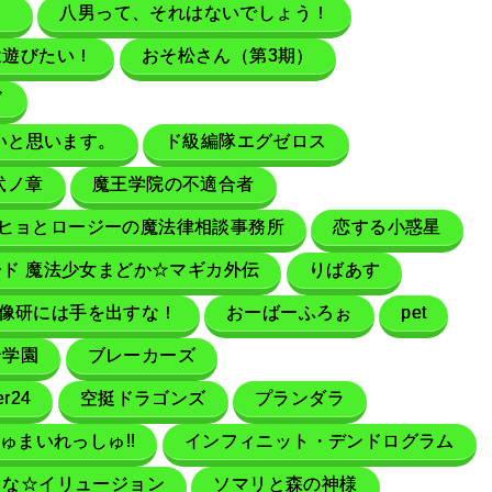
）
八男って、それはないでしょう！
は遊びたい！
おそ松さん（第3期）
ド
いと思います。
ド級編隊エグゼロス
弐ノ章
魔王学院の不適合者
ヒョとロージーの魔法律相談事務所
恋する小惑星
ド 魔法少女まどか☆マギカ外伝
りばあす
像研には手を出すな！
おーばーふろぉ
pet
ン学園
ブレーカーズ
er24
空挺ドラゴンズ
プランダラ
ましゅまいれっしゅ!!
インフィニット・デンドログラム
てな☆イリュージョン
ソマリと森の神様