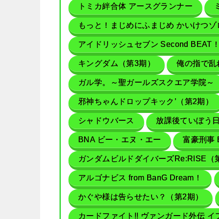
トミカ絆合体 アースグランナー
もっと！まじめにふまじめ かいけつゾ
アイドリッシュセブン Second BEAT
キングダム（第3期）
俺の指で乱
ガル学。～聖ガールズスクエア学院～
邪神ちゃんドロップキック’（第2期）
シャドウバース
放課後ていぼう
BNA ビー・エヌ・エー
富豪刑事 Ba
ガンダムビルドダイバーズRe:RISE（
アルゴナビス from BanG Dream！
かぐや様は告らせたい？（第2期）
カードファイト!! ヴァンガード外伝 イフ-