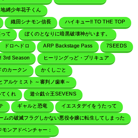
地縛少年花子くん
織田シナモン信長
ハイキュー!! TO THE TOP
笑って
ぼくのとなりに暗黒破壊神がいます。
ドロヘドロ
ARP Backstage Pass
7SEEDS
！3rd Season
ヒーリングっど・プリキュア
ドのカークン
かくしごと
とアルケミスト ～審判ノ歯車～
いてくれ
遊☆戯☆王SEVENS
テ
ギャルと恐竜
イエスタデイをうたって
ームの破滅フラグしかない悪役令嬢に転生してしまった
ジモンアドベンチャー：