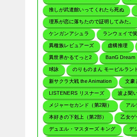
推しが武道館いってくれたら死ぬ
理系が恋に落ちたので証明してみた。
ケンガンアシュラ
ランウェイで
異種族レビュアーズ
虚構推理
異世界かるてっと2
BanG Dream
球詠
のりものまん モービルラン
新サクラ大戦 the Animation
文豪
LISTENERS リスナーズ
波よ聞
メジャーセカンド（第2期）
アル
本好きの下剋上（第2部）
乙女ゲ
デュエル・マスターズ キング
デ