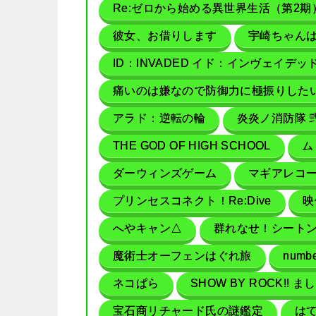
Re:ゼロから始める異世界生活（第2期
彼女、お借りします
宇崎ちゃん
ID：INVADED イド：インヴェイデッ
痛いのは嫌なので防御力に極振りした
アラド：逆転の輪
炎炎ノ消防隊 
THE GOD OF HIGH SCHOOL
ム
ダーウィンズゲーム
マギアレコー
プリンセスコネクト！Re:Dive
映
へやキャン△
群れなせ！シート
魔術士オーフェンはぐれ旅
numb
ネコぱら
SHOW BY ROCK!! 
宝石商リチャード氏の謎鑑定
は