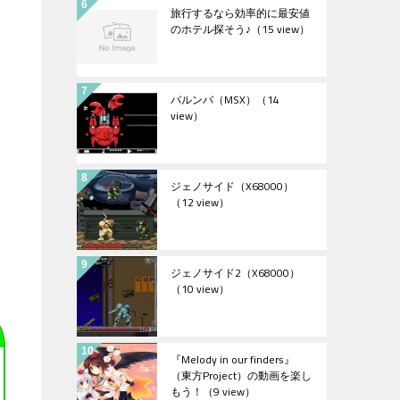
旅行するなら効率的に最安値
のホテル探そう♪
（15 view）
バルンバ（MSX）
（14
view）
ジェノサイド（X68000）
（12 view）
ジェノサイド2（X68000）
（10 view）
『Melody in our finders』
（東方Project）の動画を楽し
もう！
（9 view）