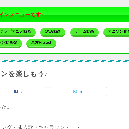
インメニューです♪
テレビアニメ動画
OVA動画
ゲーム動画
アニソン動
ソン動画②
東方Project
ソンを楽しもう♪
0
0
した。
ィング・挿入歌・キャラソン・・・