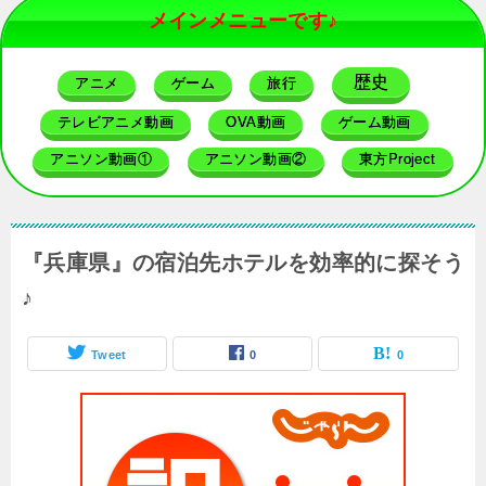
メインメニューです♪
歴史
アニメ
ゲーム
旅行
テレビアニメ動画
OVA動画
ゲーム動画
アニソン動画①
アニソン動画②
東方Project
『兵庫県』の宿泊先ホテルを効率的に探そう
♪
Tweet
0
0