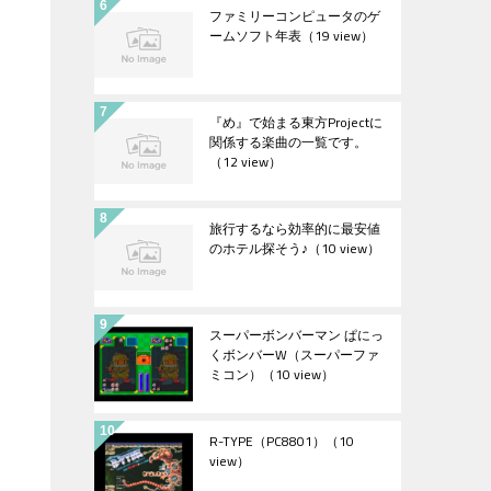
ファミリーコンピュータのゲ
ームソフト年表
（19 view）
『め』で始まる東方Projectに
関係する楽曲の一覧です。
（12 view）
旅行するなら効率的に最安値
のホテル探そう♪
（10 view）
スーパーボンバーマン ぱにっ
くボンバーW（スーパーファ
ミコン）
（10 view）
R-TYPE（PC8801）
（10
view）