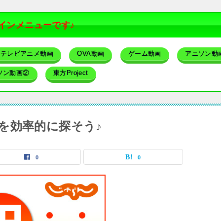
インメニューです♪
テレビアニメ動画
OVA動画
ゲーム動画
アニソン動
ソン動画②
東方Project
を効率的に探そう♪
0
0