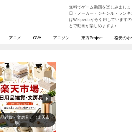
無料でゲーム動画を楽しみましょ
う
日・メーカー・ジャンル・ランキン
はWikipediaから引用してい
とで動画が楽しめますよ♪
アニメ
OVA
アニソン
東方Project
格安のホ
用品雑貨・文房具』（楽天市
場）