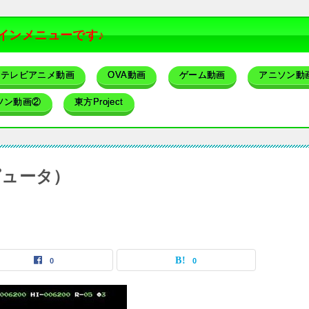
インメニューです♪
テレビアニメ動画
OVA動画
ゲーム動画
アニソン動
ソン動画②
東方Project
ピュータ）
0
0