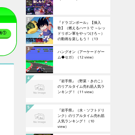
『ドラゴンボール』【挿入
歌】（燃えるハートで ～レッ
ドリボン軍をやっつけろ～）
画①
の動画を楽しもう！
（13
view）
ハングオン（アーケードゲー
ム◆セガ）
（12 view）
『岩手県』（野菜・きのこ）
のリアルタイム売れ筋人気ラ
ンキング！
（11 view）
『岩手県』（水・ソフトドリ
ンク）のリアルタイム売れ筋
人気ランキング！
（10
view）