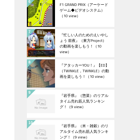
F1 GRAND PRIX（アーケード
ゲーム◆ビデオシステム）
（10 view）
『忙しい人のためのえいやし
ょう 前夜』（東方Project）
の動画を楽しもう！
（10
view）
『アタッカーYOU！』【ED】
（TWINKLE，TWINKLE）の動
画を楽しもう！
（10 view）
『岩手県』（惣菜）のリアル
タイム売れ筋人気ランキン
グ！
（9 view）
『岩手県』（米・雑穀）のリ
アルタイム売れ筋人気ランキ
ング！
（9 view）