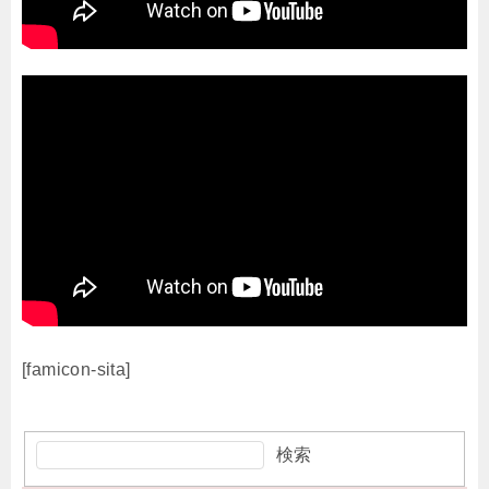
[famicon-sita]
検索