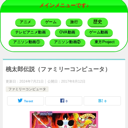
メインメニューです♪
歴史
アニメ
ゲーム
旅行
テレビアニメ動画
OVA動画
ゲーム動画
アニソン動画①
アニソン動画②
東方Project
桃太郎伝説（ファミリーコンピュータ）
更新日：
2024年7月21日
公開日：
2017年8月12日
ファミリーコンピュータ
Tweet
0
0