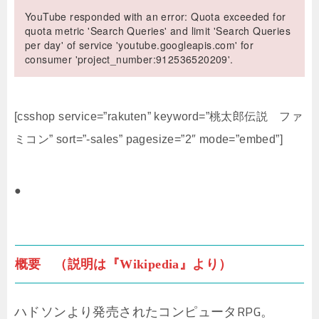
YouTube responded with an error: Quota exceeded for
quota metric 'Search Queries' and limit 'Search Queries
per day' of service 'youtube.googleapis.com' for
consumer 'project_number:912536520209'.
[csshop service=”rakuten” keyword=”桃太郎伝説 ファ
ミコン” sort=”-sales” pagesize=”2″ mode=”embed”]
●
概要 （説明は『Wikipedia』より）
ハドソンより発売されたコンピュータRPG。