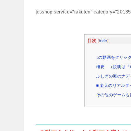
[csshop service="rakuten" category="2013
目次
[
hide
]
↓の動画をクリッ
概要 （説明は『Wi
ふしぎの海のナデ
■ 楽天のリアル
その他のゲームも