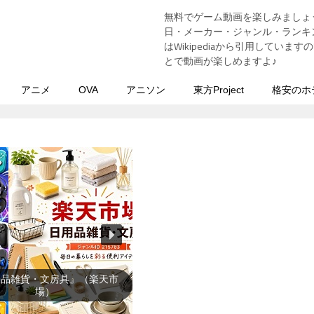
無料でゲーム動画を楽しみましょ
う
日・メーカー・ジャンル・ランキン
はWikipediaから引用してい
とで動画が楽しめますよ♪
アニメ
OVA
アニソン
東方Project
格安のホ
用品雑貨・文房具』（楽天市
場）