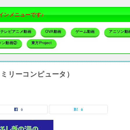
インメニューです♪
テレビアニメ動画
OVA動画
ゲーム動画
アニソン動
ソン動画②
東方Project
ァミリーコンピュータ）
0
0