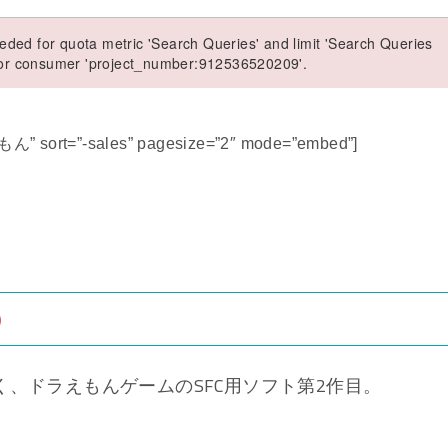
ded for quota metric 'Search Queries' and limit 'Search Queries
 for consumer 'project_number:912536520209'.
ん” sort=”-sales” pagesize=”2″ mode=”embed”]
）
く、ドラえもんゲームのSFC用ソフト第2作目。