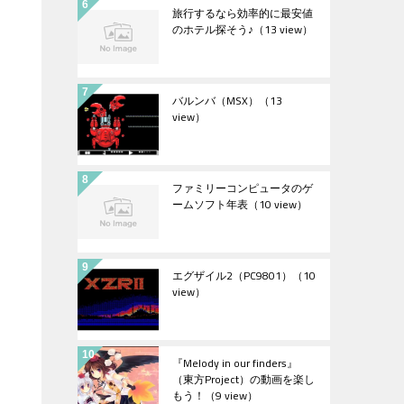
旅行するなら効率的に最安値
のホテル探そう♪
（13 view）
バルンバ（MSX）
（13
view）
ファミリーコンピュータのゲ
ームソフト年表
（10 view）
エグザイル2（PC9801）
（10
view）
『Melody in our finders』
（東方Project）の動画を楽し
もう！
（9 view）