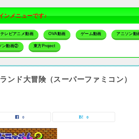
インメニューです♪
テレビアニメ動画
OVA動画
ゲーム動画
アニソン動
ソン動画②
東方Project
ズランド大冒険（スーパーファミコン）
0
0