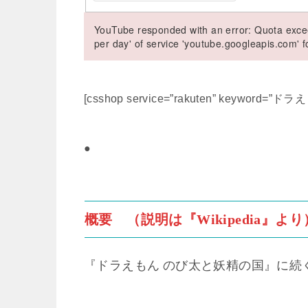
YouTube responded with an error: Quota excee
per day' of service 'youtube.googleapis.com'
[csshop service=”rakuten” keyword=”ドラえも
●
概要 （説明は『Wikipedia』より
『ドラえもん のび太と妖精の国』に続