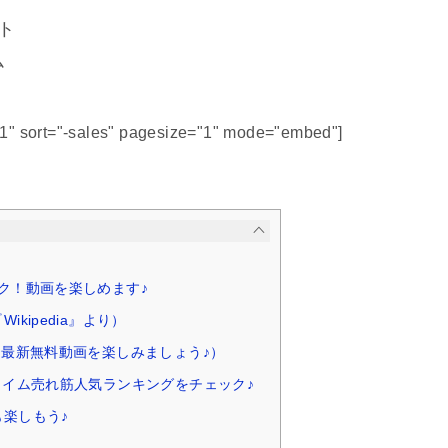
ト
ム
51" sort="-sales" pagesize="1" mode="embed"]
ク！動画を楽しめます♪
ikipedia』より）
（最新無料動画を楽しみましょう♪）
タイム売れ筋人気ランキングをチェック♪
楽しもう♪