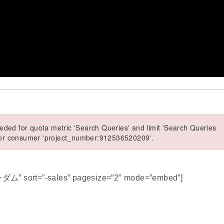
ded for quota metric 'Search Queries' and limit 'Search Queries
 for consumer 'project_number:912536520209'.
ダム” sort=”-sales” pagesize=”2″ mode=”embed”]