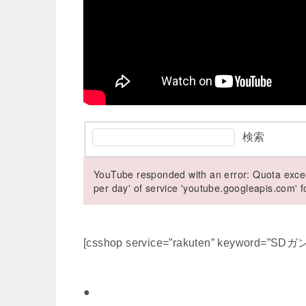
検索
YouTube responded with an error: Quota excee
per day' of service 'youtube.googleapis.com'
[csshop service=”rakuten” keyword=”SDガン
●