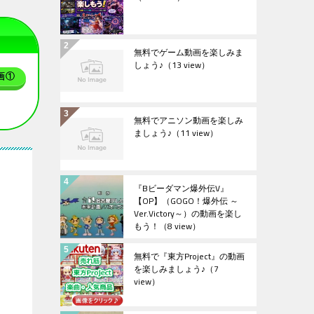
無料でゲーム動画を楽しみま
しょう♪
（13 view）
画①
無料でアニソン動画を楽しみ
ましょう♪
（11 view）
『Bビーダマン爆外伝V』
【OP】（GOGO！爆外伝 ～
Ver.Victory～）の動画を楽し
もう！
（8 view）
無料で『東方Project』の動画
を楽しみましょう♪
（7
view）