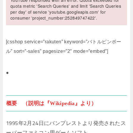
YouTube responded with an error: Quota exceeded for
quota metric 'Search Queries' and limit 'Search Queries
per day' of service 'youtube.googleapis.com' for
consumer 'project_number:252849747422'.
[csshop service=”rakuten” keyword=”バトルピンボー
ル” sort=”-sales” pagesize=”2″ mode=”embed”]
●
概要 （説明は『Wikipedia』より）
1995年2月24日にバンプレストより発売されたス
ーパーファミコン用ゲームソフト。