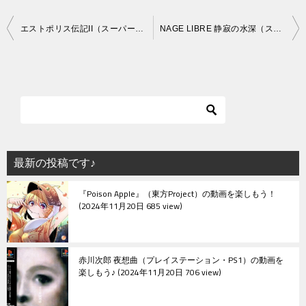
投
エストポリス伝記II（スーパーファミコン）
NAGE LIBRE 静寂の水深（スーパーファミコン）
稿
ナ
ビ
ゲ
ー
シ
最新の投稿です♪
ョ
『Poison Apple』（東方Project）の動画を楽しもう！
ン
2024年11月20日 685 view
赤川次郎 夜想曲（プレイステーション・PS1）の動画を
楽しもう♪
2024年11月20日 706 view