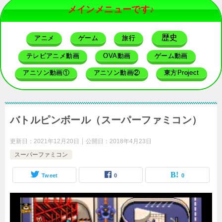
メインメニューです♪
歴史
アニメ
ゲーム
旅行
テレビアニメ動画
OVA動画
ゲーム動画
アニソン動画①
アニソン動画②
東方Project
バトルピンボール（スーパーファミコン）
更新日：
2021年12月20日
公開日：
2018年4月23日
スーパーファミコン
Tweet
0
0