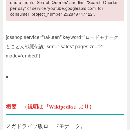
quota metric 'Search Queries' and limit 'Search Queries
per day' of service 'youtube.googleapis.com' for
consumer 'project_number:252849747422'.
[csshop service=”rakuten” keyword=”ロードモナーク
とことん戦闘伝説” sort=”-sales” pagesize=”2″
mode=”embed”]
●
概要 （説明は『Wikipedia』より）
メガドライブ版ロードモナーク。