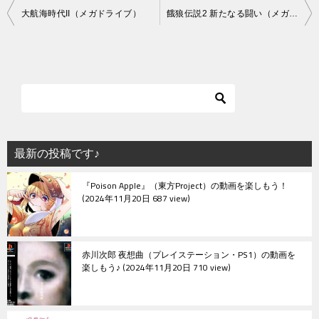
投
大航海時代II（メガドライブ）
餓狼伝説2 新たなる闘い（メガドライブ）
稿
ナ
ビ
ゲ
ー
シ
最新の投稿です♪
ョ
『Poison Apple』（東方Project）の動画を楽しもう！
ン
2024年11月20日 687 view
赤川次郎 夜想曲（プレイステーション・PS1）の動画を
楽しもう♪
2024年11月20日 710 view