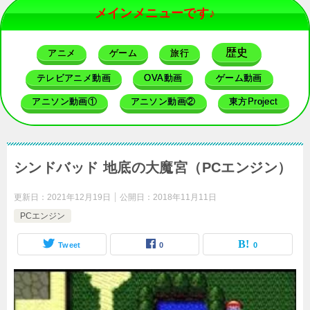
メインメニューです♪
歴史
アニメ
ゲーム
旅行
テレビアニメ動画
OVA動画
ゲーム動画
アニソン動画①
アニソン動画②
東方Project
シンドバッド 地底の大魔宮（PCエンジン）
更新日：
2021年12月19日
公開日：
2018年11月11日
PCエンジン
Tweet
0
0