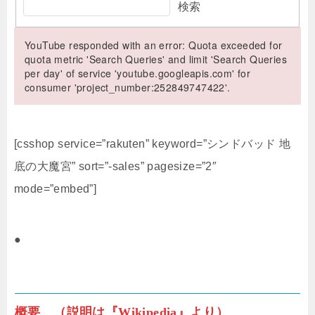
検索
YouTube responded with an error: Quota exceeded for
quota metric 'Search Queries' and limit 'Search Queries
per day' of service 'youtube.googleapis.com' for
consumer 'project_number:252849747422'.
[csshop service=”rakuten” keyword=”シンドバッド 地
底の大魔宮” sort=”-sales” pagesize=”2″
mode=”embed”]
●
概要 （説明は『Wikipedia』より）