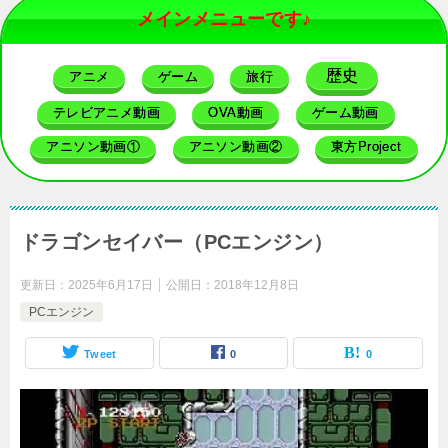
メインメニューです♪
歴史
アニメ
ゲーム
旅行
テレビアニメ動画
OVA動画
ゲーム動画
アニソン動画①
アニソン動画②
東方Project
ドラゴンセイバー（PCエンジン）
更新日：
2025年6月17日
公開日：
2018年12月8日
PCエンジン
Tweet
0
0