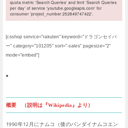
quota metric 'Search Queries' and limit 'Search Queries
per day' of service 'youtube.googleapis.com' for
consumer 'project_number:252849747422'.
[csshop service=”rakuten” keyword=”ドラゴンセイバ
ー” category=”101205″ sort=”-sales” pagesize=”2″
mode=”embed”]
●
概要 （説明は『Wikipedia』より）
1990年12月にナムコ（後のバンダイナムコエン