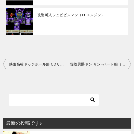
改造町人シュビビンマン（PCエンジン）
投
熱血高校ドッジボール部 CDサッカー編（PCエンジン）
冒険男爵ドン サン=ハート編（PCエンジン）
稿
ナ
ビ
ゲ
ー
シ
最新の投稿です♪
ョ