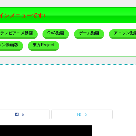
インメニューです♪
テレビアニメ動画
OVA動画
ゲーム動画
アニソン動
ソン動画②
東方Project
0
0