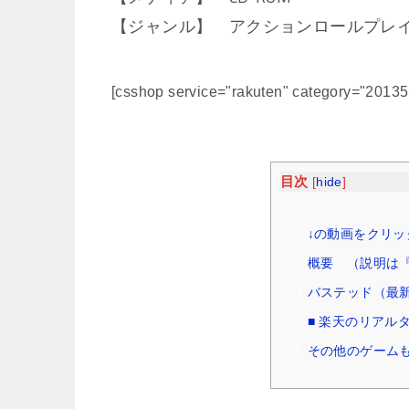
【ジャンル】 アクションロールプレ
[csshop service="rakuten" category="2013
目次
[
hide
]
↓の動画をクリッ
概要 （説明は『W
バステッド（最
■ 楽天のリアル
その他のゲームも