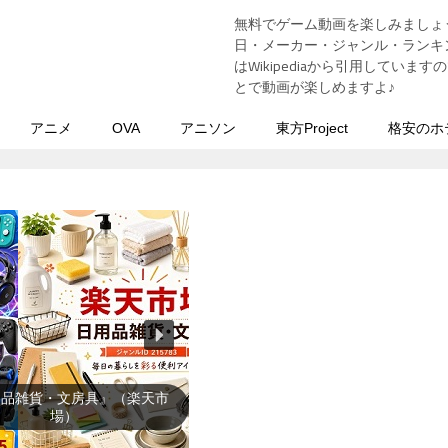
無料でゲーム動画を楽しみましょ
う
日・メーカー・ジャンル・ランキン
はWikipediaから引用してい
とで動画が楽しめますよ♪
アニメ
OVA
アニソン
東方Project
格安のホ
用品雑貨・文房具』（楽天市
場）