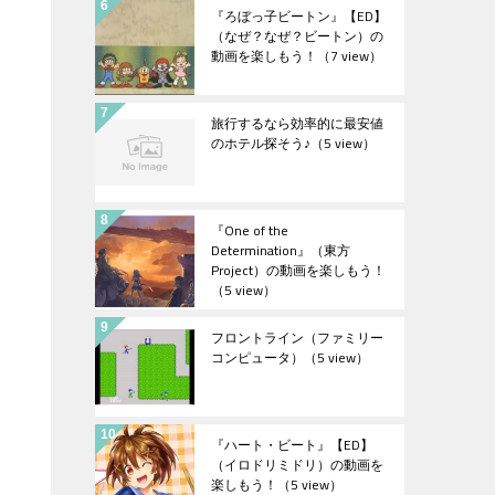
『ろぼっ子ビートン』【ED】
（なぜ？なぜ？ビートン）の
動画を楽しもう！
（7 view）
旅行するなら効率的に最安値
のホテル探そう♪
（5 view）
『One of the
Determination』（東方
Project）の動画を楽しもう！
（5 view）
フロントライン（ファミリー
コンピュータ）
（5 view）
『ハート・ビート』【ED】
（イロドリミドリ）の動画を
楽しもう！
（5 view）