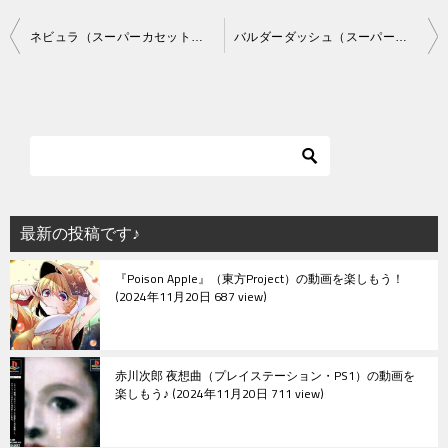
投
ネビュラ（スーパーカセットビジョン）
バルダーダッシュ（スーパーカセットビジョン）
稿
ナ
ビ
ゲ
ー
シ
最新の投稿です♪
ョ
『Poison Apple』（東方Project）の動画を楽しもう！
ン
2024年11月20日 687 view
赤川次郎 夜想曲（プレイステーション・PS1）の動画を
楽しもう♪
2024年11月20日 711 view