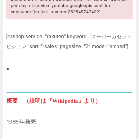
per day' of service 'youtube.googleapis.com' for
consumer 'project_number:252849747422'.
[csshop service=”rakuten” keyword=”スーパーカセット
ビジョン” sort=”-sales” pagesize=”2″ mode=”embed”]
●
概要 （説明は『Wikipedia』より）
1985年発売。