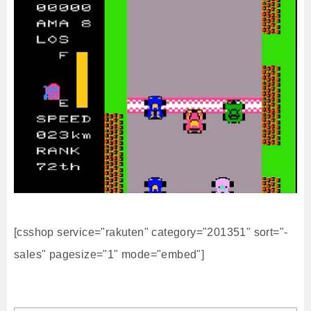
[csshop service="rakuten" category="201351" sort="-
sales" pagesize="1" mode="embed"]