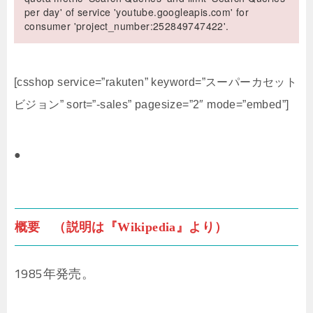
per day' of service 'youtube.googleapis.com' for
consumer 'project_number:252849747422'.
[csshop service=”rakuten” keyword=”スーパーカセット
ビジョン” sort=”-sales” pagesize=”2″ mode=”embed”]
●
概要 （説明は『Wikipedia』より）
1985年発売。