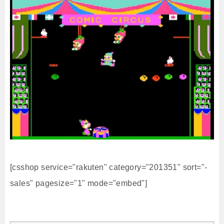
[csshop service="rakuten" category="201351" sort="-
sales" pagesize="1" mode="embed"]