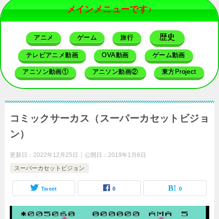
メインメニューです♪
歴史
アニメ
ゲーム
旅行
テレビアニメ動画
OVA動画
ゲーム動画
アニソン動画①
アニソン動画②
東方Project
コミックサーカス（スーパーカセットビジョ
ン）
更新日：
2022年12月25日
公開日：
2019年1月6日
スーパーカセットビジョン
Tweet
0
0