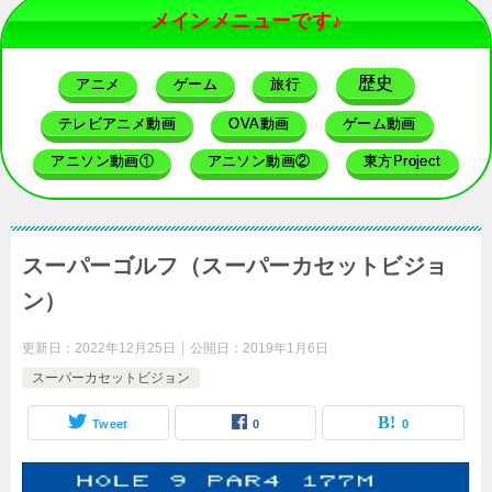
メインメニューです♪
歴史
アニメ
ゲーム
旅行
テレビアニメ動画
OVA動画
ゲーム動画
アニソン動画①
アニソン動画②
東方Project
スーパーゴルフ（スーパーカセットビジョ
ン）
更新日：
2022年12月25日
公開日：
2019年1月6日
スーパーカセットビジョン
Tweet
0
0