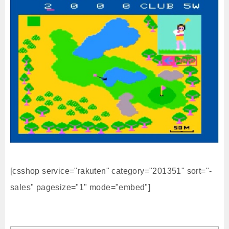
[csshop service="rakuten" category="201351" sort="-
sales" pagesize="1" mode="embed"]