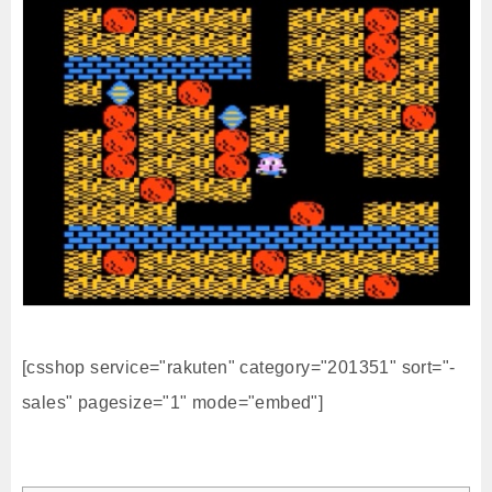
[csshop service="rakuten" category="201351" sort="-
sales" pagesize="1" mode="embed"]