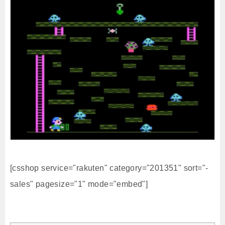
[csshop service="rakuten" category="201351" sort="-
sales" pagesize="1" mode="embed"]