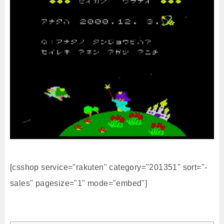
[csshop service="rakuten" category="201351" sort="-
sales" pagesize="1" mode="embed"]