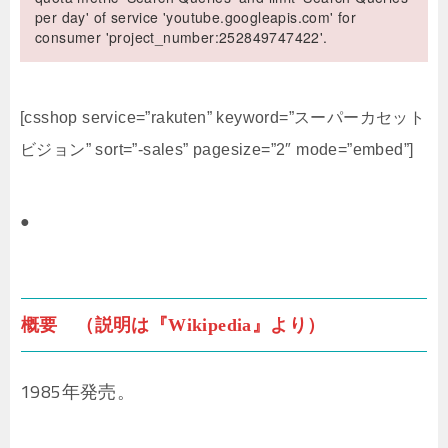
per day' of service 'youtube.googleapis.com' for
consumer 'project_number:252849747422'.
[csshop service=”rakuten” keyword=”スーパーカセット
ビジョン” sort=”-sales” pagesize=”2″ mode=”embed”]
●
概要 （説明は『Wikipedia』より）
1985年発売。