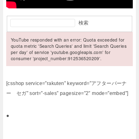
検索
YouTube responded with an error: Quota exceeded for
quota metric 'Search Queries' and limit 'Search Queries
per day' of service 'youtube.googleapis.com' for
consumer 'project_number:912536520209'.
[csshop service=”rakuten” keyword=”アフターバーナ
ー セガ” sort=”-sales” pagesize=”2″ mode=”embed”]
●