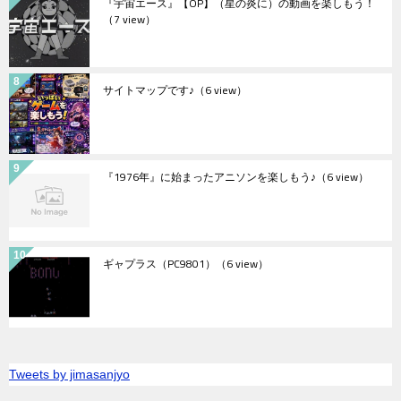
『宇宙エース』【OP】（星の炎に）の動画を楽しもう！
（7 view）
サイトマップです♪
（6 view）
『1976年』に始まったアニソンを楽しもう♪
（6 view）
ギャプラス（PC9801）
（6 view）
Tweets by jimasanjyo