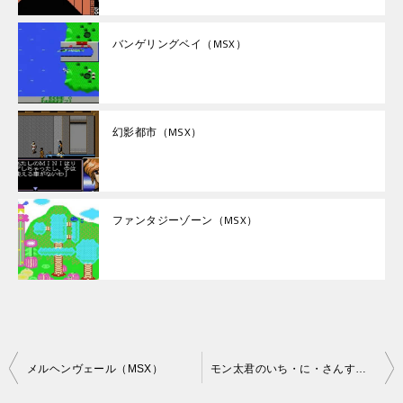
バンゲリングベイ（MSX）
幻影都市（MSX）
ファンタジーゾーン（MSX）
投
メルヘンヴェール（MSX）
モン太君のいち・に・さんすう（MSX）
稿