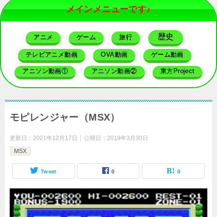
メインメニューです♪
歴史
アニメ
ゲーム
旅行
テレビアニメ動画
OVA動画
ゲーム動画
アニソン動画①
アニソン動画②
東方Project
モピレンジャー（MSX）
更新日：
2021年12月17日
公開日：
2019年3月30日
MSX
Tweet
0
0