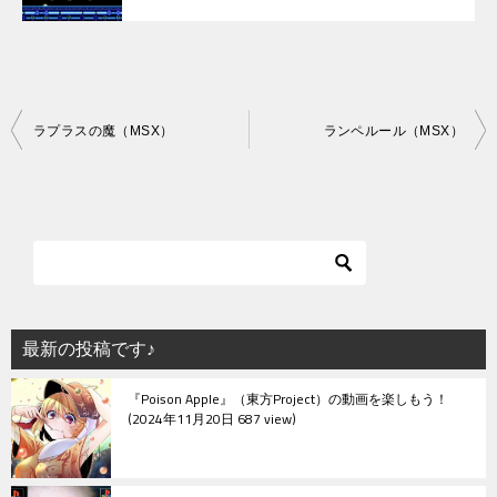
投
ラプラスの魔（MSX）
ランペルール（MSX）
稿
ナ
ビ
ゲ
ー
シ
最新の投稿です♪
ョ
『Poison Apple』（東方Project）の動画を楽しもう！
ン
2024年11月20日 687 view