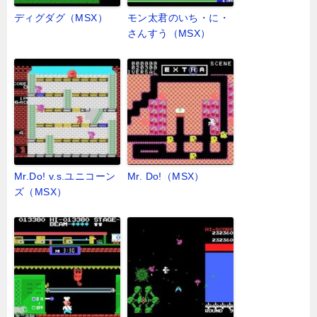
ディグダグ（MSX）
モン太君のいち・に・
さんすう（MSX）
Mr.Do! v.s.ユニコーン
Mr. Do!（MSX）
ズ（MSX）