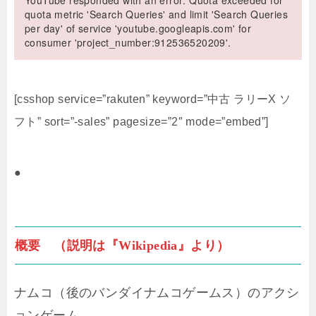
YouTube responded with an error: Quota exceeded for
quota metric 'Search Queries' and limit 'Search Queries
per day' of service 'youtube.googleapis.com' for
consumer 'project_number:912536520209'.
[csshop service=”rakuten” keyword=”中古 ラリーX ソ
フト” sort=”-sales” pagesize=”2″ mode=”embed”]
●
概要 （説明は『Wikipedia』より）
ナムコ（後のバンダイナムコゲームス）のアクシ
ョンゲーム。