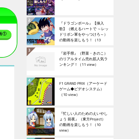
『ドラゴンボール』【挿入
歌】（燃えるハートで ～レッ
ドリボン軍をやっつけろ～）
画①
の動画を楽しもう！
（13
view）
『岩手県』（野菜・きのこ）
のリアルタイム売れ筋人気ラ
ンキング！
（11 view）
F1 GRAND PRIX（アーケード
ゲーム◆ビデオシステム）
（10 view）
『忙しい人のためのえいやし
ょう 前夜』（東方Project）
の動画を楽しもう！
（10
view）