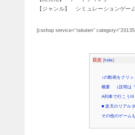
【ジャンル】 シミュレーションゲー
[csshop service="rakuten" category="2013
目次
[
hide
]
↓の動画をクリッ
概要 （説明は『W
A列車で行こうI
■ 楽天のリアル
その他のゲームも