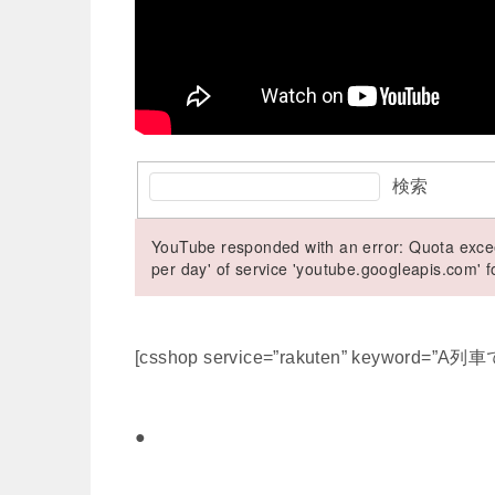
検索
YouTube responded with an error: Quota excee
per day' of service 'youtube.googleapis.com'
[csshop service=”rakuten” keyword=”A列車
●