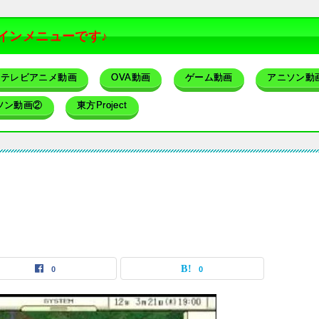
インメニューです♪
テレビアニメ動画
OVA動画
ゲーム動画
アニソン動
ソン動画②
東方Project
0
0