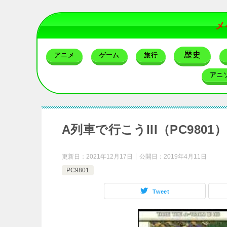
メ
歴史
アニメ
ゲーム
旅行
アニ
A列車で行こうIII（PC9801）
更新日：
2021年12月17日
公開日：
2019年4月11日
PC9801
Tweet