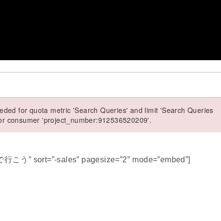
ded for quota metric 'Search Queries' and limit 'Search Queries
 for consumer 'project_number:912536520209'.
で行こう” sort=”-sales” pagesize=”2″ mode=”embed”]