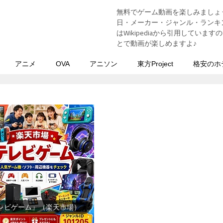
無料でゲーム動画を楽しみましょ
う
日・メーカー・ジャンル・ランキン
はWikipediaから引用してい
とで動画が楽しめますよ♪
アニメ
OVA
アニソン
東方Project
格安のホ
用品雑貨・文房具』（楽天市
場）