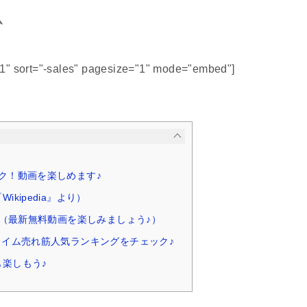
ム
51" sort="-sales" pagesize="1" mode="embed"]
ク！動画を楽しめます♪
ikipedia』より）
II（最新無料動画を楽しみましょう♪）
タイム売れ筋人気ランキングをチェック♪
楽しもう♪