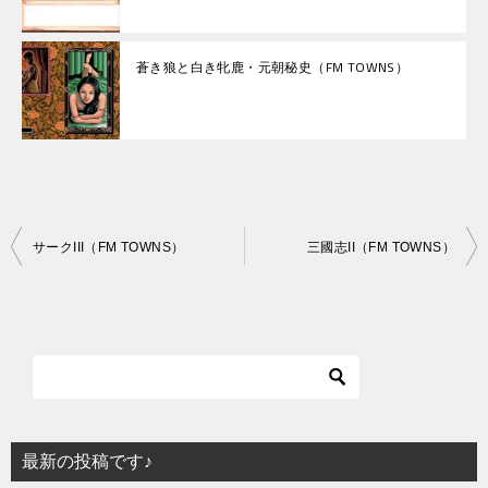
蒼き狼と白き牝鹿・元朝秘史（FM TOWNS）
投
サークIII（FM TOWNS）
三國志II（FM TOWNS）
稿
ナ
ビ
ゲ
ー
シ
最新の投稿です♪
ョ