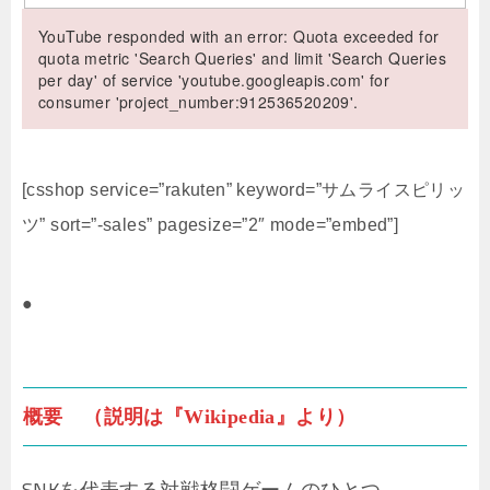
YouTube responded with an error: Quota exceeded for
quota metric 'Search Queries' and limit 'Search Queries
per day' of service 'youtube.googleapis.com' for
consumer 'project_number:912536520209'.
[csshop service=”rakuten” keyword=”サムライスピリッ
ツ” sort=”-sales” pagesize=”2″ mode=”embed”]
●
概要 （説明は『Wikipedia』より）
SNKを代表する対戦格闘ゲームのひとつ。