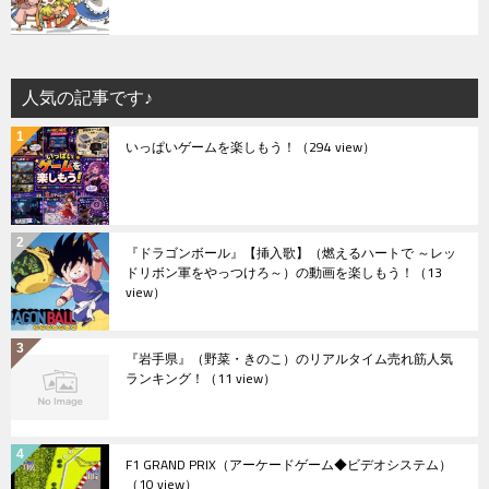
人気の記事です♪
いっぱいゲームを楽しもう！
（294 view）
『ドラゴンボール』【挿入歌】（燃えるハートで ～レッ
ドリボン軍をやっつけろ～）の動画を楽しもう！
（13
view）
『岩手県』（野菜・きのこ）のリアルタイム売れ筋人気
ランキング！
（11 view）
F1 GRAND PRIX（アーケードゲーム◆ビデオシステム）
（10 view）