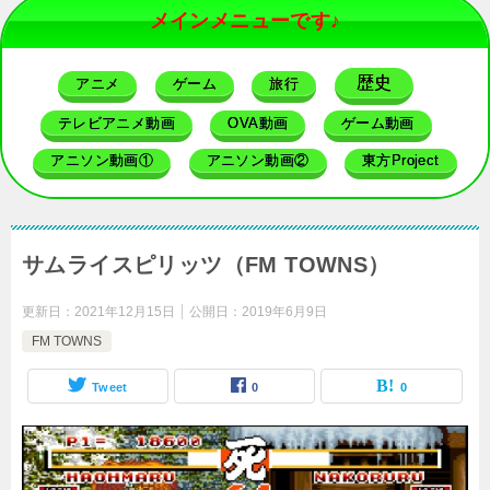
メインメニューです♪
歴史
アニメ
ゲーム
旅行
テレビアニメ動画
OVA動画
ゲーム動画
アニソン動画①
アニソン動画②
東方Project
サムライスピリッツ（FM TOWNS）
更新日：
2021年12月15日
公開日：
2019年6月9日
FM TOWNS
Tweet
0
0