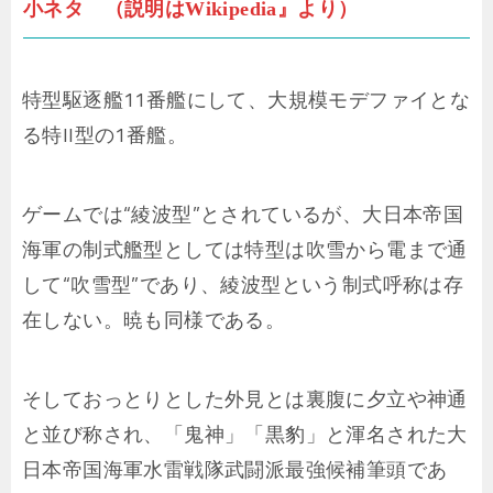
小ネタ （説明はWikipedia』より）
特型駆逐艦11番艦にして、大規模モデファイとな
る特II型の1番艦。
ゲームでは“綾波型”とされているが、大日本帝国
海軍の制式艦型としては特型は吹雪から電まで通
して“吹雪型”であり、綾波型という制式呼称は存
在しない。暁も同様である。
そしておっとりとした外見とは裏腹に夕立や神通
と並び称され、「鬼神」「黒豹」と渾名された大
日本帝国海軍水雷戦隊武闘派最強候補筆頭であ