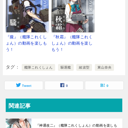
『朧』（艦隊これくし
『秋霜』（艦隊これく
ょん）の動画を楽しも
しょん）の動画を楽し
う！
もう！
タグ
艦隊これくしょん
駆逐艦
綾波型
東山奈央
Tweet
0
0
関連記事
『神通改二』（艦隊これくしょん）の動画を楽しも