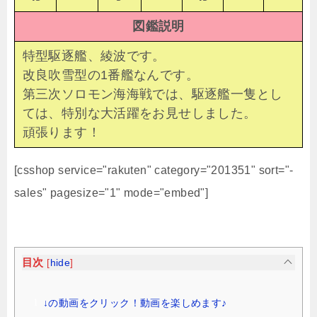
図鑑説明
特型駆逐艦、綾波です。
改良吹雪型の1番艦なんです。
第三次ソロモン海海戦では、駆逐艦一隻とし
ては、特別な大活躍をお見せしました。
頑張ります！
[csshop service="rakuten" category="201351" sort="-
sales" pagesize="1" mode="embed"]
目次
[
hide
]
↓の動画をクリック！動画を楽しめます♪