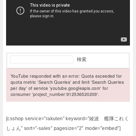
検索
YouTube responded with an error: Quota exceeded for
quota metric 'Search Queries' and limit 'Search Queries
per day' of service 'youtube.googleapis.com' for
consumer 'project_number:912536520209'.
[csshop service=”rakuten” keyword=”綾波 艦隊これく
しょん” sort=”-sales” pagesize=”2″ mode=”embed”]