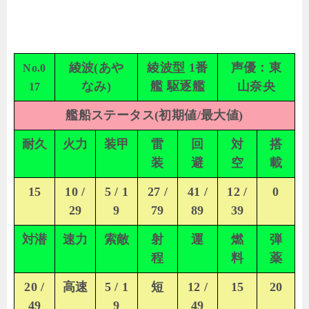
綾波(あや
綾波型 1番
声優：東
No.0
なみ)
艦 駆逐艦
山奈央
17
艦船ステータス(初期値/最大値)
耐久
火力
装甲
雷
回
対
搭
装
避
空
載
15
10 /
5 / 1
27 /
41 /
12 /
0
29
9
79
89
39
対潜
速力
索敵
射
運
燃
弾
程
料
薬
20 /
高速
5 / 1
短
12 /
15
20
49
9
49