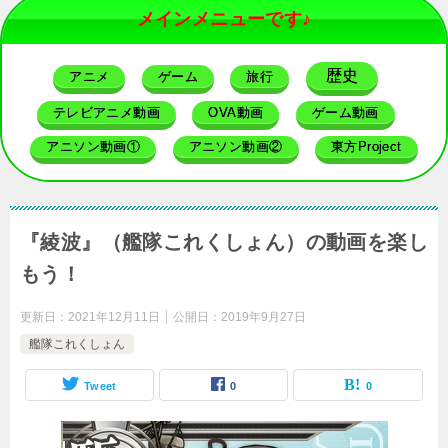
メインメニューです♪
歴史
アニメ
ゲーム
旅行
テレビアニメ動画
OVA動画
ゲーム動画
アニソン動画①
アニソン動画②
東方Project
『綾波』（艦隊これくしょん）の動画を楽し
もう！
更新日：
2021年12月11日
公開日：
2019年9月27日
艦隊これくしょん
Tweet
0
0