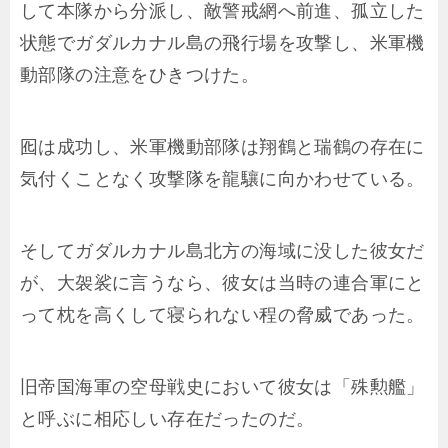
して本隊から分派し、敵警戒網へ前進、孤立した
状態でガダルカナル島の飛行場を攻撃し、米軍機
動部隊の注意をひきつけた。
囮は成功し、米軍機動部隊は翔鶴と瑞鶴の存在に
気付くことなく攻撃隊を龍驤に向かわせている。
そしてガダルカナル島北方の海域に没した彼女だ
が、大袈裟に言うなら、彼女は当時の連合軍にと
って枕を高くして寝られない程の脅威であった。
旧帝国海軍の空母戦史において彼女は「殊勲艦」
と呼ぶに相応しい存在だったのだ。