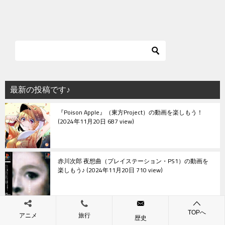
稿
ナ
ビ
ゲ
ー
シ
最新の投稿です♪
ョ
『Poison Apple』（東方Project）の動画を楽しもう！
ン
2024年11月20日 687 view
赤川次郎 夜想曲（プレイステーション・PS1）の動画を
楽しもう♪
2024年11月20日 710 view
『PhantomBlackNightDream.』（東方Project）の動画を
TOPへ
アニメ
旅行
楽しもう！
2024年11月19日 633 view
歴史