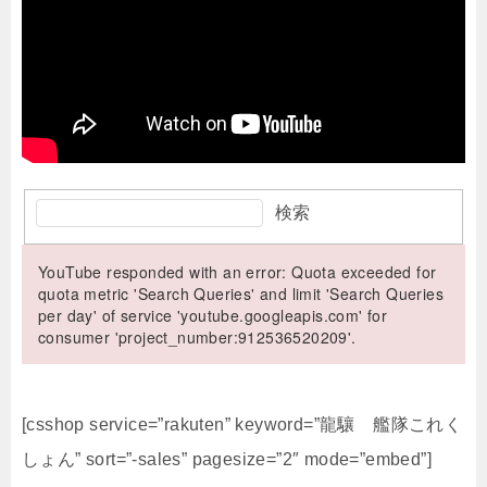
検索
YouTube responded with an error: Quota exceeded for
quota metric 'Search Queries' and limit 'Search Queries
per day' of service 'youtube.googleapis.com' for
consumer 'project_number:912536520209'.
[csshop service=”rakuten” keyword=”龍驤 艦隊これく
しょん” sort=”-sales” pagesize=”2″ mode=”embed”]