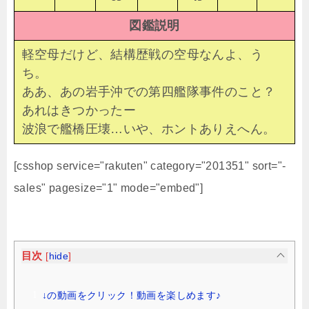
図鑑説明
軽空母だけど、結構歴戦の空母なんよ、う
ち。
ああ、あの岩手沖での第四艦隊事件のこと？
あれはきつかったー
波浪で艦橋圧壊…いや、ホントありえへん。
[csshop service="rakuten" category="201351" sort="-
sales" pagesize="1" mode="embed"]
目次
[
hide
]
↓の動画をクリック！動画を楽しめます♪