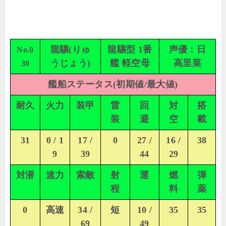
龍驤(りゅ
龍驤型 1番
声優：日
No.0
うじょう)
艦 軽空母
高里菜
30
艦船ステータス(初期値/最大値)
耐久
火力
装甲
雷
回
対
搭
装
避
空
載
31
0 / 1
17 /
0
27 /
16 /
38
9
39
44
29
対潜
速力
索敵
射
運
燃
弾
程
料
薬
0
高速
34 /
短
10 /
35
35
69
49