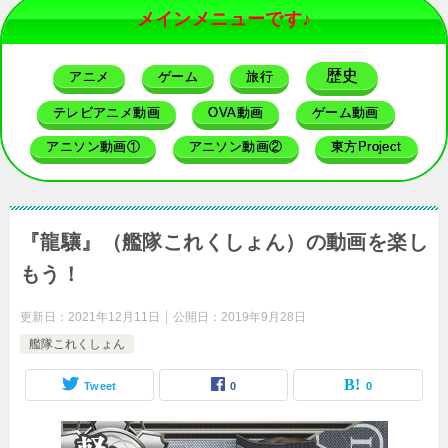
メインメニューです♪
歴史
アニメ
ゲーム
旅行
テレビアニメ動画
OVA動画
ゲーム動画
アニソン動画①
アニソン動画②
東方Project
『龍驤』（艦隊これくしょん）の動画を楽し
もう！
更新日：
2021年12月11日
公開日：
2019年9月28日
艦隊これくしょん
Tweet
0
0