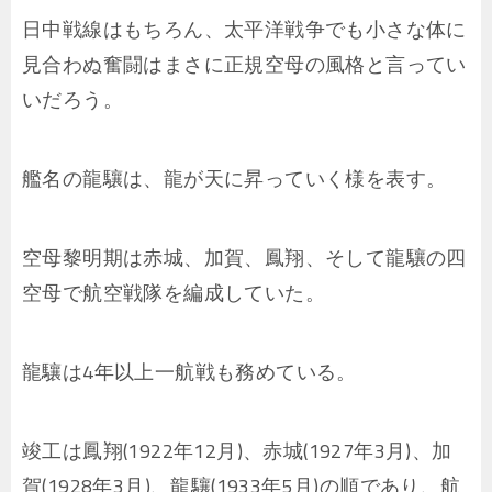
日中戦線はもちろん、太平洋戦争でも小さな体に
見合わぬ奮闘はまさに正規空母の風格と言ってい
いだろう。
艦名の龍驤は、龍が天に昇っていく様を表す。
空母黎明期は赤城、加賀、鳳翔、そして龍驤の四
空母で航空戦隊を編成していた。
龍驤は4年以上一航戦も務めている。
竣工は鳳翔(1922年12月)、赤城(1927年3月)、加
賀(1928年3月)、龍驤(1933年5月)の順であり、航