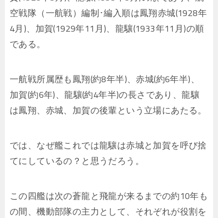
空戦隊（一航戦）編制･編入順は鳳翔赤城(1928年
4月)、加賀(1929年11月)、龍驤(1933年11月)の順
である。
一航戦所属歴も鳳翔(約8年半)、赤城(約6年半)、
加賀(約6年)、龍驤(約4年半)の長さであり、龍驤
は鳳翔、赤城、加賀の後輩という立場にあたる。
では、なぜ艦これでは龍驤は赤城と加賀を呼び捨
てにしているの？と思うだろう。
この四艦は次の蒼龍と飛龍が来るまでの約10年も
の間、機動部隊の主力として、それぞれが役割を