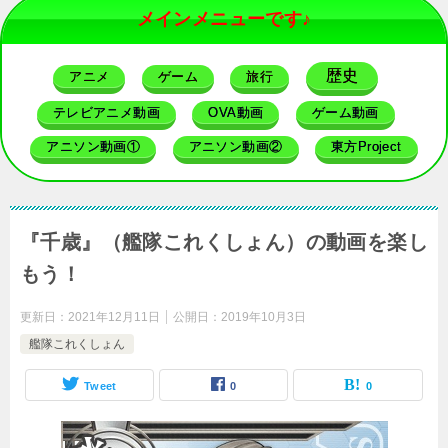
メインメニューです♪
歴史
アニメ
ゲーム
旅行
テレビアニメ動画
OVA動画
ゲーム動画
アニソン動画①
アニソン動画②
東方Project
『千歳』（艦隊これくしょん）の動画を楽し
もう！
更新日：
2021年12月11日
公開日：
2019年10月3日
艦隊これくしょん
Tweet
0
0