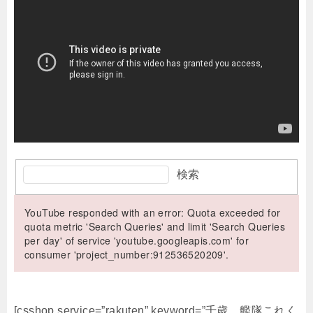
検索
YouTube responded with an error: Quota exceeded for
quota metric 'Search Queries' and limit 'Search Queries
per day' of service 'youtube.googleapis.com' for
consumer 'project_number:912536520209'.
[csshop service=”rakuten” keyword=”千歳 艦隊これく