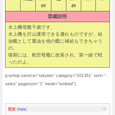
69
49
図鑑説明
水上機母艦千歳です。
水上機を沢山運用できる優れものですが、給
油艦として重油を他の艦に補給もできちゃう
の。
後期には、航空母艦に改装され、第一線で戦
ったのよ。
[csshop service="rakuten" category="201351" sort="-
sales" pagesize="1" mode="embed"]
目次
[
hide
]