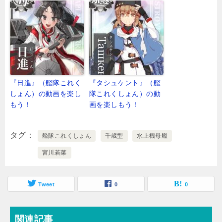
『日進』（艦隊これく
『タシュケント』（艦
しょん）の動画を楽し
隊これくしょん）の動
もう！
画を楽しもう！
タグ
艦隊これくしょん
千歳型
水上機母艦
宮川若菜
Tweet
0
0
関連記事