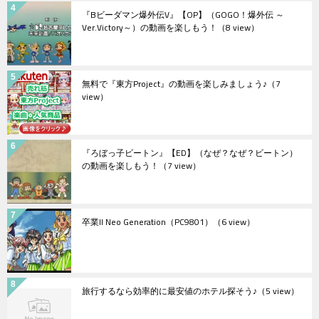
『Bビーダマン爆外伝V』【OP】（GOGO！爆外伝 ～
Ver.Victory～）の動画を楽しもう！
（8 view）
無料で『東方Project』の動画を楽しみましょう♪
（7
view）
『ろぼっ子ビートン』【ED】（なぜ？なぜ？ビートン）
の動画を楽しもう！
（7 view）
卒業II Neo Generation（PC9801）
（6 view）
旅行するなら効率的に最安値のホテル探そう♪
（5 view）