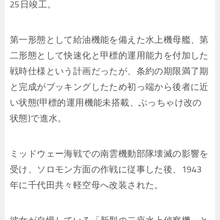
25日竣工。
第一形態として給油機能を備えた水上機母艦、第
二形態として快速化と甲標的運用能力を付加した
戦時仕様という計画だったが、条約の期限満了期
と完成がブッキングしたため初っ端から後者に近
い状態(甲標的運用機能未搭載、ぶっちゃけ改の
状態)で進水。
ミッドウェー海戦での南雲機動部隊壊滅の影響を
受け、ソロモン方面の作戦に従事した後、1943
年に千代田共々軽空母へ改装された。