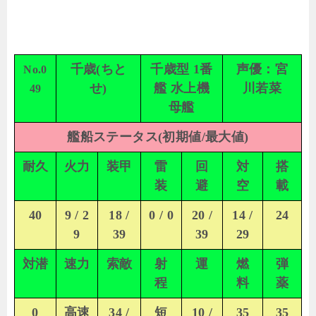
千歳(ちと
千歳型 1番
声優：宮
No.0
せ)
艦 水上機
川若菜
49
母艦
艦船ステータス(初期値/最大値)
耐久
火力
装甲
雷
回
対
搭
装
避
空
載
40
9 / 2
18 /
0 / 0
20 /
14 /
24
9
39
39
29
対潜
速力
索敵
射
運
燃
弾
程
料
薬
0
高速
34 /
短
10 /
35
35