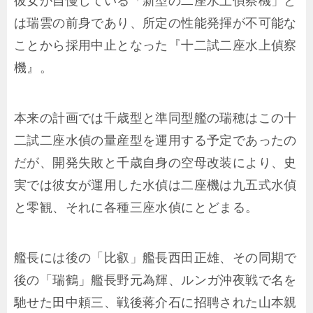
彼女が自慢している「新型の二座水上偵察機」と
は瑞雲の前身であり、所定の性能発揮が不可能な
ことから採用中止となった『十二試二座水上偵察
機』。
本来の計画では千歳型と準同型艦の瑞穂はこの十
二試二座水偵の量産型を運用する予定であったの
だが、開発失敗と千歳自身の空母改装により、史
実では彼女が運用した水偵は二座機は九五式水偵
と零観、それに各種三座水偵にとどまる。
艦長には後の「比叡」艦長西田正雄、その同期で
後の「瑞鶴」艦長野元為輝、ルンガ沖夜戦で名を
馳せた田中頼三、戦後蒋介石に招聘された山本親