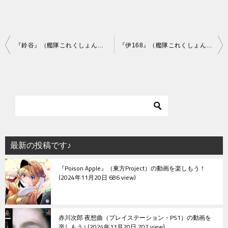
投
『鈴谷』（艦隊これくしょん）の動画を楽しもう！
『伊168』（艦隊これくしょん）の動画を楽しもう！
稿
ナ
ビ
ゲ
ー
シ
最新の投稿です♪
ョ
『Poison Apple』（東方Project）の動画を楽しもう！
ン
2024年11月20日 686 view
赤川次郎 夜想曲（プレイステーション・PS1）の動画を
楽しもう♪
2024年11月20日 707 view