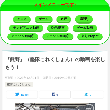
メインメニューです♪
歴史
アニメ
ゲーム
旅行
テレビアニメ動画
OVA動画
ゲーム動画
アニソン動画①
アニソン動画②
東方Project
『熊野』（艦隊これくしょん）の動画を楽し
もう！
更新日：
2021年12月11日
公開日：
2019年10月27日
艦隊これくしょん
Tweet
0
0