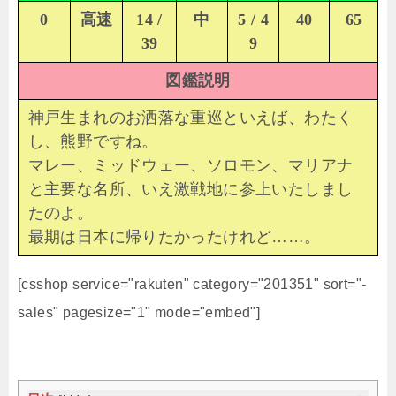
0
高速
14 /
中
5 / 4
40
65
39
9
図鑑説明
神戸生まれのお洒落な重巡といえば、わたく
し、熊野ですね。
マレー、ミッドウェー、ソロモン、マリアナ
と主要な名所、いえ激戦地に参上いたしまし
たのよ。
最期は日本に帰りたかったけれど……。
[csshop service="rakuten" category="201351" sort="-
sales" pagesize="1" mode="embed"]