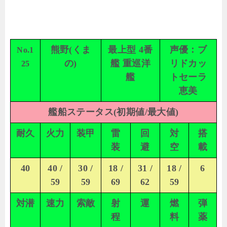
熊野(くま
最上型 4番
声優：ブ
No.1
の)
艦 重巡洋
リドカッ
25
艦
トセーラ
恵美
艦船ステータス(初期値/最大値)
耐久
火力
装甲
雷
回
対
搭
装
避
空
載
40
40 /
30 /
18 /
31 /
18 /
6
59
59
69
62
59
対潜
速力
索敵
射
運
燃
弾
程
料
薬