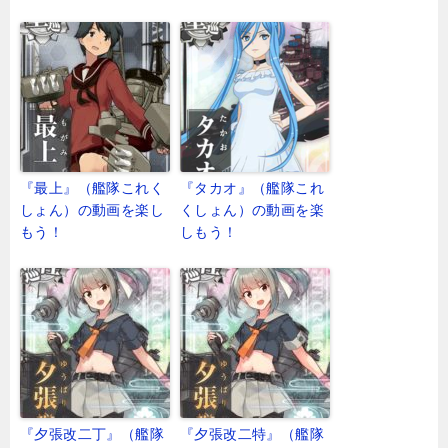
『最上』（艦隊これく
『タカオ』（艦隊これ
しょん）の動画を楽し
くしょん）の動画を楽
もう！
しもう！
『夕張改二丁』（艦隊
『夕張改二特』（艦隊