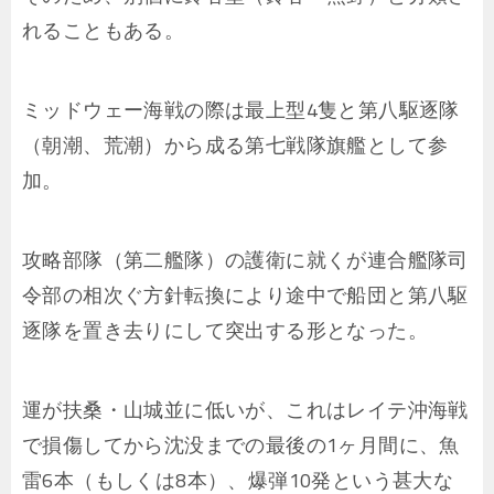
れることもある。
ミッドウェー海戦の際は最上型4隻と第八駆逐隊
（朝潮、荒潮）から成る第七戦隊旗艦として参
加。
攻略部隊（第二艦隊）の護衛に就くが連合艦隊司
令部の相次ぐ方針転換により途中で船団と第八駆
逐隊を置き去りにして突出する形となった。
運が扶桑・山城並に低いが、これはレイテ沖海戦
で損傷してから沈没までの最後の1ヶ月間に、魚
雷6本（もしくは8本）、爆弾10発という甚大な