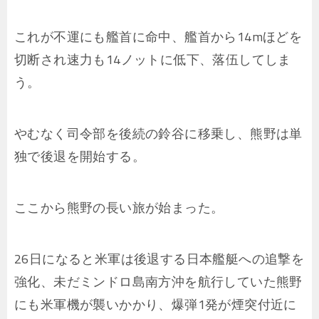
これが不運にも艦首に命中、艦首から14mほどを
切断され速力も14ノットに低下、落伍してしま
う。
やむなく司令部を後続の鈴谷に移乗し、熊野は単
独で後退を開始する。
ここから熊野の長い旅が始まった。
26日になると米軍は後退する日本艦艇への追撃を
強化、未だミンドロ島南方沖を航行していた熊野
にも米軍機が襲いかかり、爆弾1発が煙突付近に