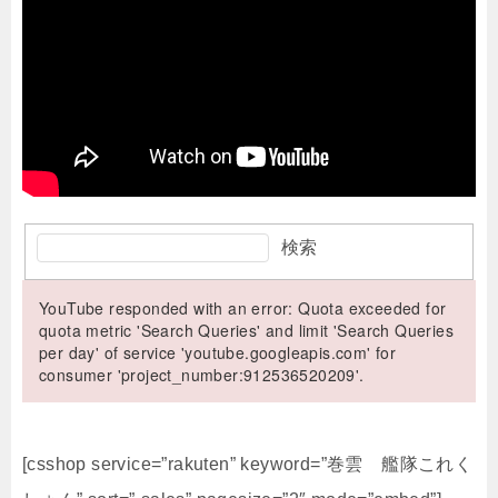
検索
YouTube responded with an error: Quota exceeded for
quota metric 'Search Queries' and limit 'Search Queries
per day' of service 'youtube.googleapis.com' for
consumer 'project_number:912536520209'.
[csshop service=”rakuten” keyword=”巻雲 艦隊これく