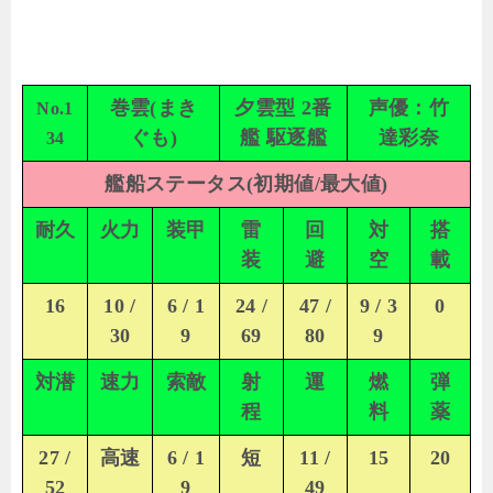
巻雲(まき
夕雲型 2番
声優：竹
No.1
ぐも)
艦 駆逐艦
達彩奈
34
艦船ステータス(初期値/最大値)
耐久
火力
装甲
雷
回
対
搭
装
避
空
載
16
10 /
6 / 1
24 /
47 /
9 / 3
0
30
9
69
80
9
対潜
速力
索敵
射
運
燃
弾
程
料
薬
27 /
高速
6 / 1
短
11 /
15
20
52
9
49