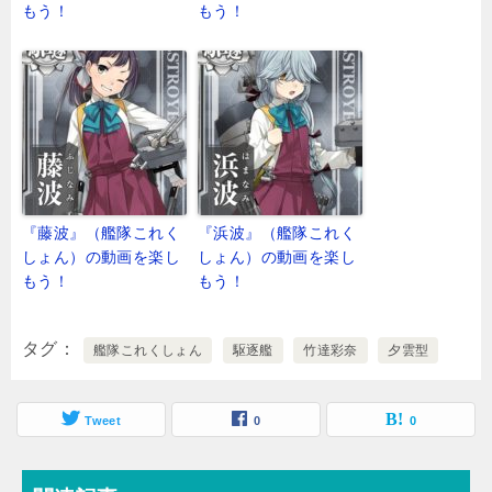
もう！
もう！
『藤波』（艦隊これく
『浜波』（艦隊これく
しょん）の動画を楽し
しょん）の動画を楽し
もう！
もう！
タグ
艦隊これくしょん
駆逐艦
竹達彩奈
夕雲型
Tweet
0
0