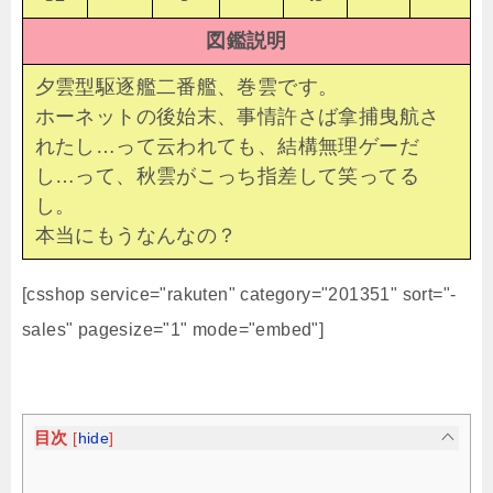
図鑑説明
夕雲型駆逐艦二番艦、巻雲です。
ホーネットの後始末、事情許さば拿捕曳航さ
れたし…って云われても、結構無理ゲーだ
し…って、秋雲がこっち指差して笑ってる
し。
本当にもうなんなの？
[csshop service="rakuten" category="201351" sort="-
sales" pagesize="1" mode="embed"]
目次
[
hide
]