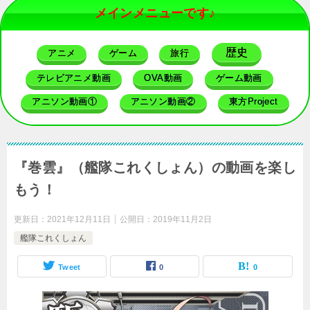
メインメニューです♪
歴史
アニメ
ゲーム
旅行
テレビアニメ動画
OVA動画
ゲーム動画
アニソン動画①
アニソン動画②
東方Project
『巻雲』（艦隊これくしょん）の動画を楽し
もう！
更新日：
2021年12月11日
公開日：
2019年11月2日
艦隊これくしょん
Tweet
0
0