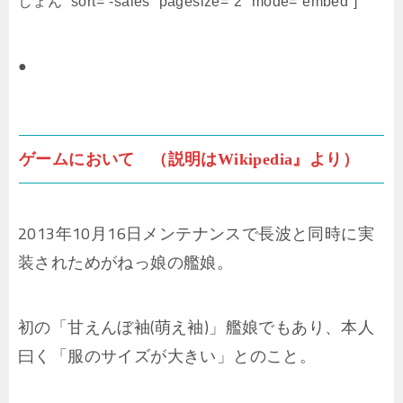
しょん” sort=”-sales” pagesize=”2″ mode=”embed”]
●
ゲームにおいて （説明はWikipedia』より）
2013年10月16日メンテナンスで長波と同時に実
装されためがねっ娘の艦娘。
初の「甘えんぼ袖(萌え袖)」艦娘でもあり、本人
曰く「服のサイズが大きい」とのこと。