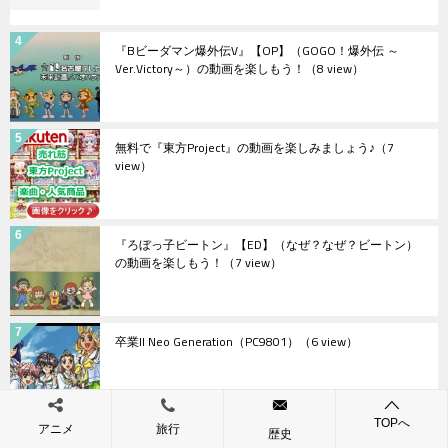
『Bビーダマン爆外伝V』【OP】（GOGO！爆外伝 ～
Ver.Victory～）の動画を楽しもう！
（8 view）
無料で『東方Project』の動画を楽しみましょう♪
（7
view）
『ろぼっ子ビートン』【ED】（なぜ？なぜ？ビートン）
の動画を楽しもう！
（7 view）
卒業II Neo Generation（PC9801）
（6 view）
TOPへ
アニメ
旅行
旅行するなら効率的に最安値のホテル探そう♪
（5 view）
歴史