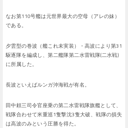
なお第110号艦は元世界最大の空母（アレの妹）
である。
夕雲型の巻波（艦これ未実装）・高波により第31
駆逐隊を編成し、第二艦隊第二水雷戦隊(二水戦)
に所属した。
長波といえばルンガ沖海戦が有名。
田中頼三司令官座乗の第二水雷戦隊旗艦として、
戦隊合わせて米重巡1隻撃沈3隻大破、戦隊の損失
は高波のみという圧勝を得た。