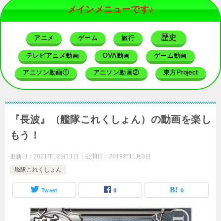
メインメニューです♪
歴史
アニメ
ゲーム
旅行
テレビアニメ動画
OVA動画
ゲーム動画
アニソン動画①
アニソン動画②
東方Project
『長波』（艦隊これくしょん）の動画を楽し
もう！
更新日：
2021年12月11日
公開日：
2019年11月3日
艦隊これくしょん
Tweet
0
0