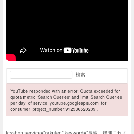
検索
YouTube responded with an error: Quota exceeded for
quota metric 'Search Queries' and limit 'Search Queries
per day' of service 'youtube.googleapis.com' for
consumer 'project_number:912536520209'.
[csshop service=”rakuten” keyword=”長波 艦隊これく