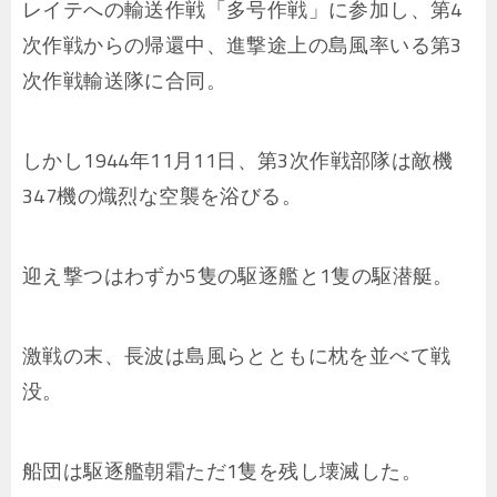
レイテへの輸送作戦「多号作戦」に参加し、第4
次作戦からの帰還中、進撃途上の島風率いる第3
次作戦輸送隊に合同。
しかし1944年11月11日、第3次作戦部隊は敵機
347機の熾烈な空襲を浴びる。
迎え撃つはわずか5隻の駆逐艦と1隻の駆潜艇。
激戦の末、長波は島風らとともに枕を並べて戦
没。
船団は駆逐艦朝霜ただ1隻を残し壊滅した。