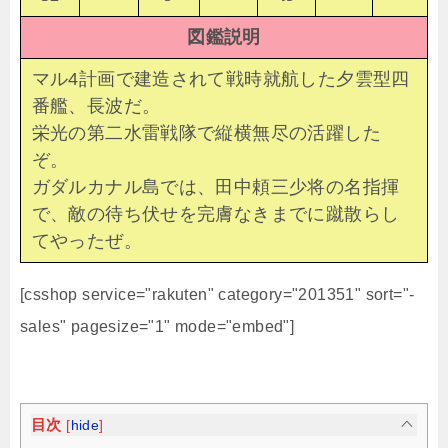
図鑑説明
マル4計画で建造されて戦時就航した夕雲型四
番艦、長波だ。
栄光の第二水雷戦隊で縦横無尽の活躍した
ぞ。
ガダルカナル島では、田中頼三少将の名指揮
で、敵の待ち伏せを完膚なきまでに蹴散らし
てやったぜ。
[csshop service="rakuten" category="201351" sort="-
sales" pagesize="1" mode="embed"]
目次
[
hide
]