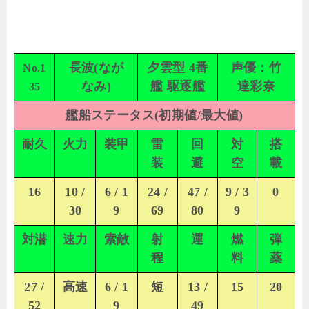
長波(なが
夕雲型 4番
声優：竹
No.1
なみ)
艦 駆逐艦
達彩奈
35
艦船ステータス(初期値/最大値)
耐久
火力
装甲
雷
回
対
搭
装
避
空
載
16
10 /
6 / 1
24 /
47 /
9 / 3
0
30
9
69
80
9
対潜
速力
索敵
射
運
燃
弾
程
料
薬
27 /
高速
6 / 1
短
13 /
15
20
52
9
49