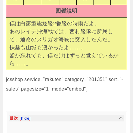
図鑑説明
僕は白露型駆逐艦2番艦の時雨だよ。
あのレイテ沖海戦では、西村艦隊に所属し
て、運命のスリガオ海峡に突入したんだ。
扶桑も山城も凄かったよ……。
皆が忘れても、僕だけはずっと覚えているか
ら……。
[csshop service="rakuten" category="201351" sort="-
sales" pagesize="1" mode="embed"]
目次
[
hide
]