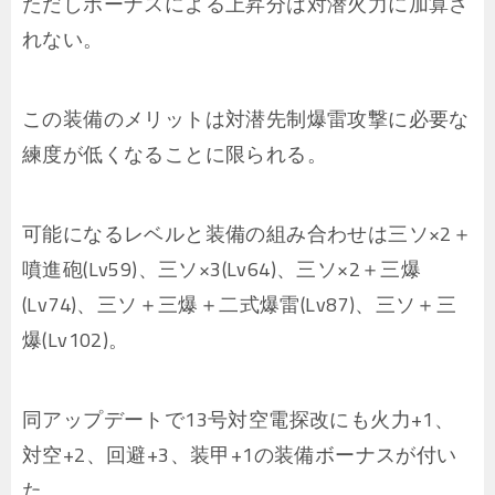
ただしボーナスによる上昇分は対潜火力に加算さ
れない。
この装備のメリットは対潜先制爆雷攻撃に必要な
練度が低くなることに限られる。
可能になるレベルと装備の組み合わせは三ソ×2＋
噴進砲(Lv59)、三ソ×3(Lv64)、三ソ×2＋三爆
(Lv74)、三ソ＋三爆＋二式爆雷(Lv87)、三ソ＋三
爆(Lv102)。
同アップデートで13号対空電探改にも火力+1、
対空+2、回避+3、装甲+1の装備ボーナスが付い
た。