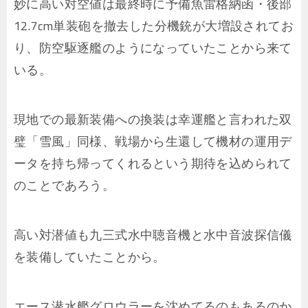
妙に高い対空値は最終時に予備魚雷格納函・後部
12.7cm単装砲を撤去した分機銃が大増設されてお
り、防空駆逐艦のようになっていたことから来て
いる。
現地での最新装備への換装は幸運艦と言われた双
璧「雪風」同様、戦場から生還して機材の運用デ
ータを持ち帰ってくれるという期待を込められて
のことであろう。
高い対潜値も九三式水中聴音機と水中音波探信儀
を装備していたことから。
エース潜水艦グロウラーを沈めてるのもあるのか