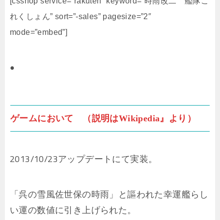
[csshop service=”rakuten” keyword=”時雨改二 艦隊こ
れくしょん” sort=”-sales” pagesize=”2″
mode=”embed”]
●
ゲームにおいて （説明はWikipedia』より）
2013/10/23アップデートにて実装。
「呉の雪風佐世保の時雨」と謳われた幸運艦らし
い運の数値に引き上げられた。