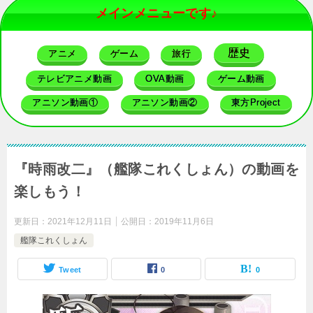
メインメニューです♪
歴史
アニメ
ゲーム
旅行
テレビアニメ動画
OVA動画
ゲーム動画
アニソン動画①
アニソン動画②
東方Project
『時雨改二』（艦隊これくしょん）の動画を
楽しもう！
更新日：
2021年12月11日
公開日：
2019年11月6日
艦隊これくしょん
Tweet
0
0