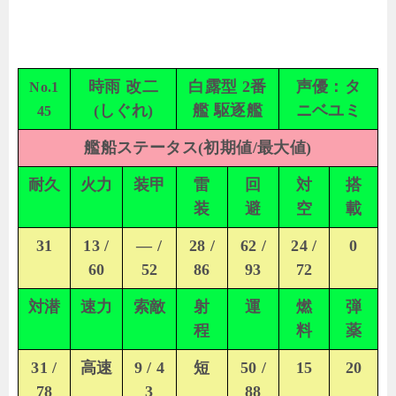
時雨 改二
白露型 2番
声優：タ
No.1
(しぐれ)
艦 駆逐艦
ニベユミ
45
艦船ステータス(初期値/最大値)
耐久
火力
装甲
雷
回
対
搭
装
避
空
載
31
13 /
— /
28 /
62 /
24 /
0
60
52
86
93
72
対潜
速力
索敵
射
運
燃
弾
程
料
薬
31 /
高速
9 / 4
短
50 /
15
20
78
3
88