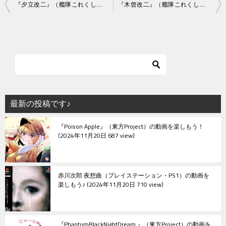
投
『夕立改二』（艦隊これくしょん）の動画を楽しもう！
『木曾改二』（艦隊これくしょん）の動画を楽しもう！
稿
ナ
ビ
ゲ
ー
シ
最新の投稿です♪
ョ
『Poison Apple』（東方Project）の動画を楽しもう！
ン
2024年11月20日 687 view
赤川次郎 夜想曲（プレイステーション・PS1）の動画を
楽しもう♪
2024年11月20日 710 view
『PhantomBlackNightDream.』（東方Project）の動画を