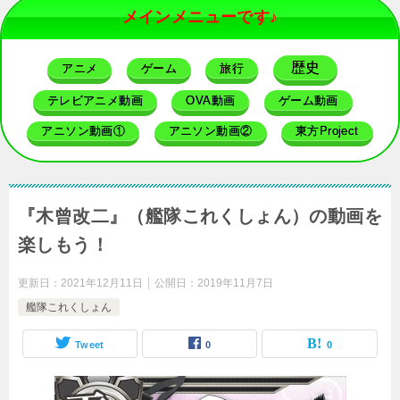
メインメニューです♪
歴史
アニメ
ゲーム
旅行
テレビアニメ動画
OVA動画
ゲーム動画
アニソン動画①
アニソン動画②
東方Project
『木曾改二』（艦隊これくしょん）の動画を
楽しもう！
更新日：
2021年12月11日
公開日：
2019年11月7日
艦隊これくしょん
Tweet
0
0