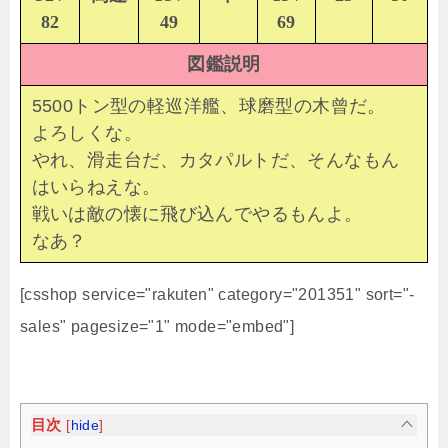
82
49
69
図鑑説明
5500トン型の軽巡洋艦、球磨型の木曾だ。
よろしくな。
やれ、滑走台だ、カタパルトだ、そんなもん
はいらねえな。
戦いは敵の懐に飛び込んでやるもんよ。
なあ？
[csshop service="rakuten" category="201351" sort="-
sales" pagesize="1" mode="embed"]
目次
[
hide
]