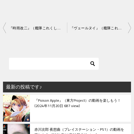
投
『時雨改二』（艦隊これくしょん）の動画を楽しもう！
『ヴェールヌイ』（艦隊これくしょん）の動画を楽しもう！
稿
ナ
ビ
ゲ
ー
シ
最新の投稿です♪
ョ
『Poison Apple』（東方Project）の動画を楽しもう！
ン
2024年11月20日 687 view
赤川次郎 夜想曲（プレイステーション・PS1）の動画を