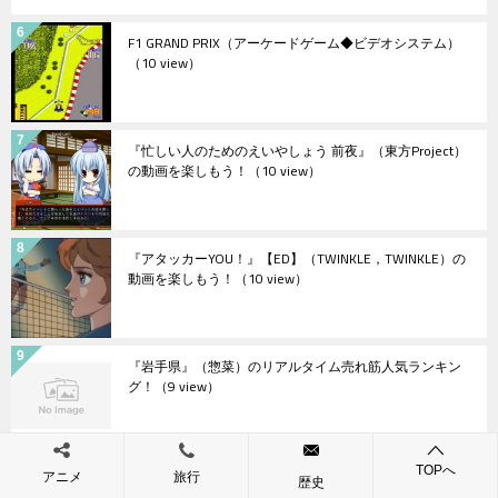
F1 GRAND PRIX（アーケードゲーム◆ビデオシステム）
（10 view）
『忙しい人のためのえいやしょう 前夜』（東方Project）
の動画を楽しもう！
（10 view）
『アタッカーYOU！』【ED】（TWINKLE，TWINKLE）の
動画を楽しもう！
（10 view）
『岩手県』（惣菜）のリアルタイム売れ筋人気ランキン
グ！
（9 view）
『岩手県』（米・雑穀）のリアルタイム売れ筋人気ラン
TOPへ
アニメ
旅行
歴史
キング！
（9 view）