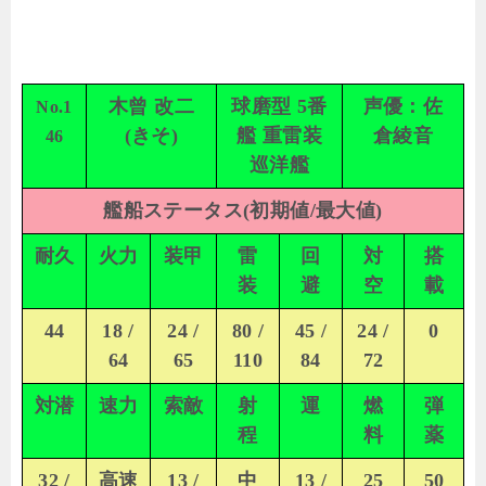
木曾 改二
球磨型 5番
声優：佐
No.1
(きそ)
艦 重雷装
倉綾音
46
巡洋艦
艦船ステータス(初期値/最大値)
耐久
火力
装甲
雷
回
対
搭
装
避
空
載
44
18 /
24 /
80 /
45 /
24 /
0
64
65
110
84
72
対潜
速力
索敵
射
運
燃
弾
程
料
薬
32 /
高速
13 /
中
13 /
25
50