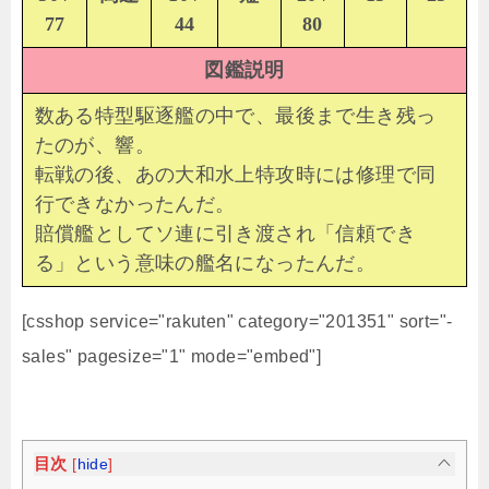
77
44
80
図鑑説明
数ある特型駆逐艦の中で、最後まで生き残っ
たのが、響。
転戦の後、あの大和水上特攻時には修理で同
行できなかったんだ。
賠償艦としてソ連に引き渡され「信頼でき
る」という意味の艦名になったんだ。
[csshop service="rakuten" category="201351" sort="-
sales" pagesize="1" mode="embed"]
目次
[
hide
]