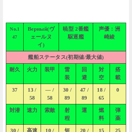
Верный(ヴ
暁型 2番艦
声優：洲
No.1
ェールヌ
駆逐艦
崎綾
47
イ)
艦船ステータス(初期値/最大値)
耐久
火力
装甲
雷
回
対
搭
装
避
空
載
37
13 /
— /
30 /
47 /
18 /
0
58
58
89
89
65
対潜
速力
索敵
射
運
燃
弾
程
料
薬
30 /
高速
10 /
短
20 /
15
25