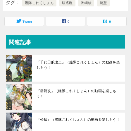
タグ
艦隊これくしょん
駆逐艦
洲崎綾
暁型
Tweet
0
0
関連記事
『千代田航改二』（艦隊これくしょん）の動画を楽
しもう！
『雲龍改』（艦隊これくしょん）の動画を楽しも
う！
『松輪』（艦隊これくしょん）の動画を楽しもう！