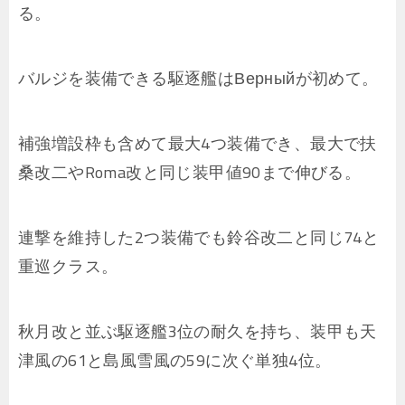
る。
バルジを装備できる駆逐艦はВерныйが初めて。
補強増設枠も含めて最大4つ装備でき、最大で扶
桑改二やRoma改と同じ装甲値90まで伸びる。
連撃を維持した2つ装備でも鈴谷改二と同じ74と
重巡クラス。
秋月改と並ぶ駆逐艦3位の耐久を持ち、装甲も天
津風の61と島風雪風の59に次ぐ単独4位。