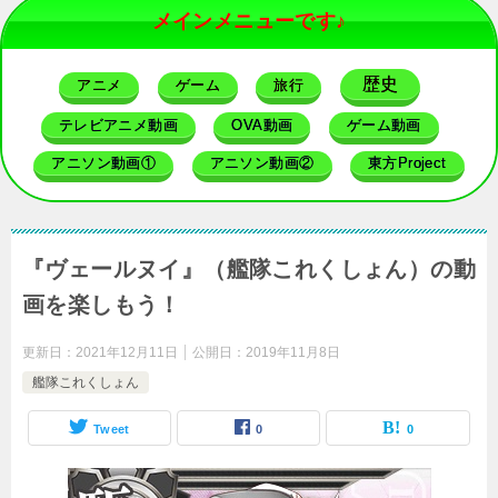
メインメニューです♪
歴史
アニメ
ゲーム
旅行
テレビアニメ動画
OVA動画
ゲーム動画
アニソン動画①
アニソン動画②
東方Project
『ヴェールヌイ』（艦隊これくしょん）の動
画を楽しもう！
更新日：
2021年12月11日
公開日：
2019年11月8日
艦隊これくしょん
Tweet
0
0