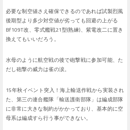
必要な制空値さえ確保できるのであれば試製烈風
後期型より多少対空値が劣っても回避の上がる
Bf109T改、零式艦戦21型(熟練)、紫電改二に置き
換えてもいいだろう。
水母のように航空戦の後で砲撃戦に参加可能、た
だし砲撃の威力は雀の涙。
15年秋イベント突入！海上輸送作戦から実装され
た、第三の連合艦隊「輸送護衛部隊」は編成部隊
に非常に大きな制約がかかっており、基本的に空
母系は編成すら行う事ができない。