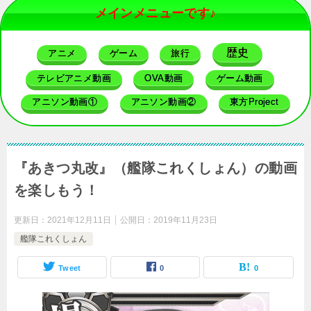
メインメニューです♪
歴史
アニメ
ゲーム
旅行
テレビアニメ動画
OVA動画
ゲーム動画
アニソン動画①
アニソン動画②
東方Project
『あきつ丸改』（艦隊これくしょん）の動画
を楽しもう！
更新日：
2021年12月11日
公開日：
2019年11月23日
艦隊これくしょん
Tweet
0
0