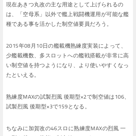
現在あきつ丸改の主な用途として上げられるの
は、「空母系」以外で艦上戦闘機運用が可能な艦
種である事を活かした制空値要員だろう。
2015年08月10日の艦載機熟練度実装によって、
少艦載機数、多スロットへの艦戦搭載が非常に高
い制空値を持つようになり、より使いやすくなっ
たといえる。
熟練度MAXの試製烈風 後期型×2で制空値は106、
試製烈風 後期型×3で159となる。
ちなみに加賀改の46スロに熟練度MAXの烈風 一