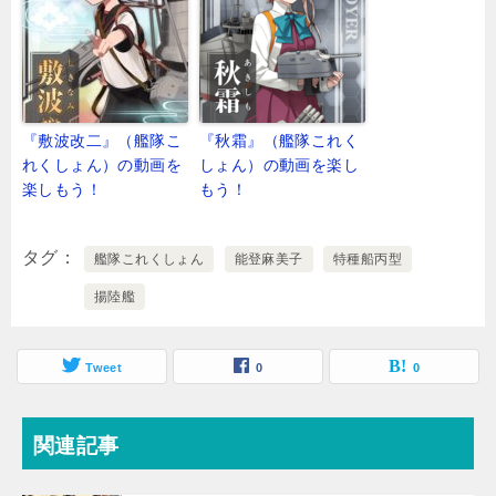
『敷波改二』（艦隊こ
『秋霜』（艦隊これく
れくしょん）の動画を
しょん）の動画を楽し
楽しもう！
もう！
タグ
艦隊これくしょん
能登麻美子
特種船丙型
揚陸艦
Tweet
0
0
関連記事