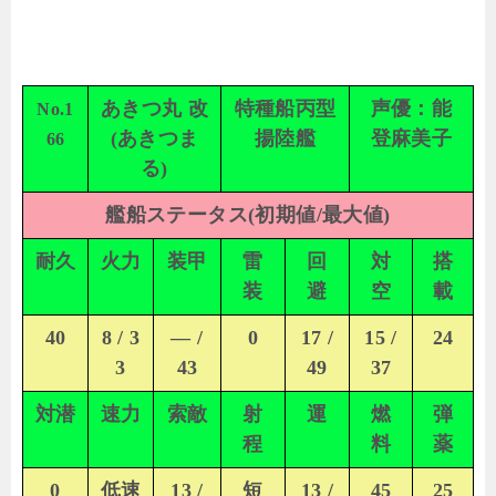
あきつ丸 改
特種船丙型
声優：能
No.1
(あきつま
揚陸艦
登麻美子
66
る)
艦船ステータス(初期値/最大値)
耐久
火力
装甲
雷
回
対
搭
装
避
空
載
40
8 / 3
— /
0
17 /
15 /
24
3
43
49
37
対潜
速力
索敵
射
運
燃
弾
程
料
薬
0
低速
13 /
短
13 /
45
25