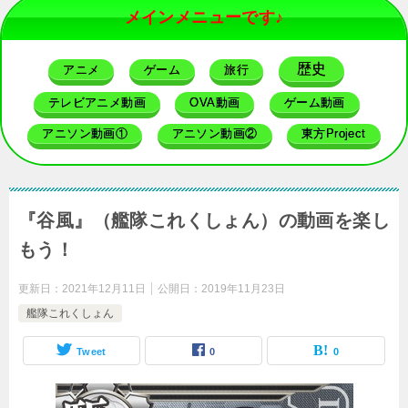
メインメニューです♪
歴史
アニメ
ゲーム
旅行
テレビアニメ動画
OVA動画
ゲーム動画
アニソン動画①
アニソン動画②
東方Project
『谷風』（艦隊これくしょん）の動画を楽し
もう！
更新日：
2021年12月11日
公開日：
2019年11月23日
艦隊これくしょん
Tweet
0
0