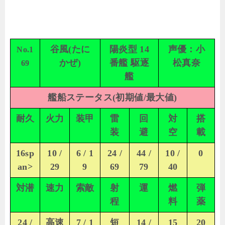
谷風(たに
陽炎型 14
声優：小
No.1
かぜ)
番艦 駆逐
松真奈
69
艦
艦船ステータス(初期値/最大値)
耐久
火力
装甲
雷
回
対
搭
装
避
空
載
16sp
10 /
6 / 1
24 /
44 /
10 /
0
an>
29
9
69
79
40
対潜
速力
索敵
射
運
燃
弾
程
料
薬
24 /
高速
7 / 1
短
14 /
15
20