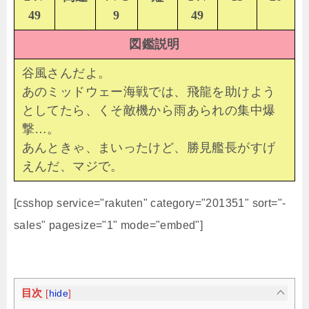
49
9
49
図鑑説明
谷風さんだよ。
あのミッドウェー海戦では、飛龍を助けよう
としてたら、くそ敵機から雨あられの集中爆
撃…。
あんときゃ、まいったけど、勝見艦長がすげ
えんだ、マジで。
[csshop service="rakuten" category="201351" sort="-
sales" pagesize="1" mode="embed"]
目次
[
hide
]