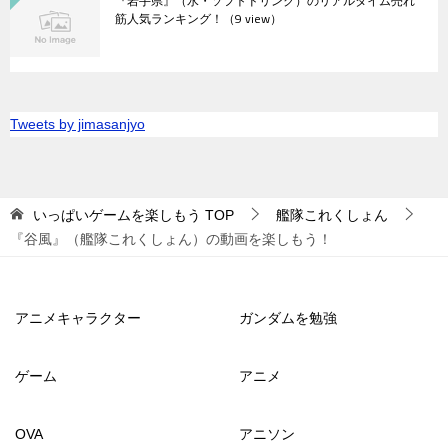
『岩手県』（水・ソフトドリンク）のリアルタイム売れ
筋人気ランキング！
（9 view）
Tweets by jimasanjyo
いっぱいゲームを楽しもう
TOP
艦隊これくしょん
『谷風』（艦隊これくしょん）の動画を楽しもう！
アニメキャラクター
ガンダムを勉強
ゲーム
アニメ
OVA
アニソン