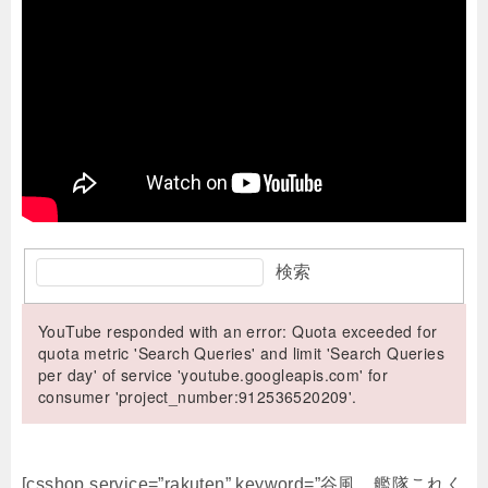
検索
YouTube responded with an error: Quota exceeded for
quota metric 'Search Queries' and limit 'Search Queries
per day' of service 'youtube.googleapis.com' for
consumer 'project_number:912536520209'.
[csshop service=”rakuten” keyword=”谷風 艦隊これく