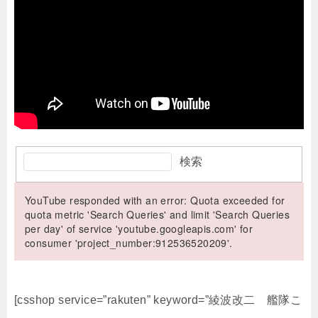
検索
YouTube responded with an error: Quota exceeded for
quota metric 'Search Queries' and limit 'Search Queries
per day' of service 'youtube.googleapis.com' for
consumer 'project_number:912536520209'.
[csshop service=”rakuten” keyword=”綾波改二 艦隊こ