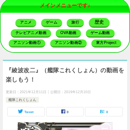
メインメニューです♪
歴史
アニメ
ゲーム
旅行
テレビアニメ動画
OVA動画
ゲーム動画
アニソン動画①
アニソン動画②
東方Project
『綾波改二』（艦隊これくしょん）の動画を
楽しもう！
更新日：
2021年12月11日
公開日：
2019年12月10日
艦隊これくしょん
Tweet
0
0