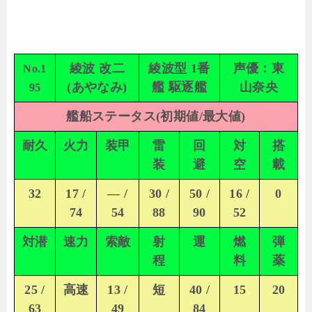
綾波 改二
綾波型 1番
声優：東
No.1
(あやなみ)
艦 駆逐艦
山奈央
95
艦船ステータス(初期値/最大値)
耐久
火力
装甲
雷
回
対
搭
装
避
空
載
32
17 /
— /
30 /
50 /
16 /
0
74
54
88
90
52
対潜
速力
索敵
射
運
燃
弾
程
料
薬
25 /
高速
13 /
短
40 /
15
20
63
49
84