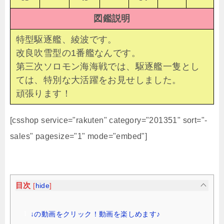
図鑑説明
特型駆逐艦、綾波です。
改良吹雪型の1番艦なんです。
第三次ソロモン海海戦では、駆逐艦一隻とし
ては、特別な大活躍をお見せしました。
頑張ります！
[csshop service="rakuten" category="201351" sort="-
sales" pagesize="1" mode="embed"]
目次
[
hide
]
↓の動画をクリック！動画を楽しめます♪