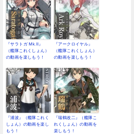
『サラトガ Mk.II』
『アークロイヤル』
（艦隊これくしょん）
（艦隊これくしょん）
の動画を楽しもう！
の動画を楽しもう！
『浦波』（艦隊これく
『瑞鶴改二』（艦隊こ
しょん）の動画を楽し
れくしょん）の動画を
もう！
楽しもう！