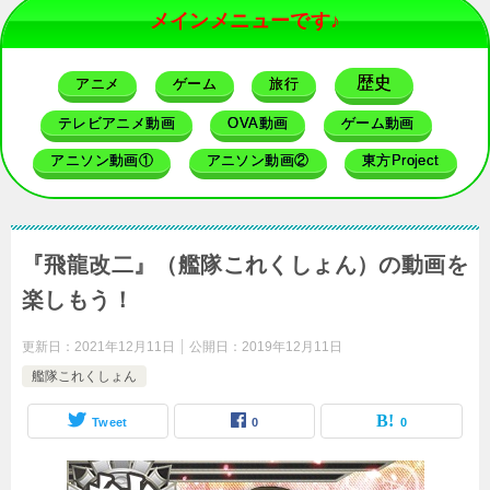
メインメニューです♪
歴史
アニメ
ゲーム
旅行
テレビアニメ動画
OVA動画
ゲーム動画
アニソン動画①
アニソン動画②
東方Project
『飛龍改二』（艦隊これくしょん）の動画を
楽しもう！
更新日：
2021年12月11日
公開日：
2019年12月11日
艦隊これくしょん
Tweet
0
0