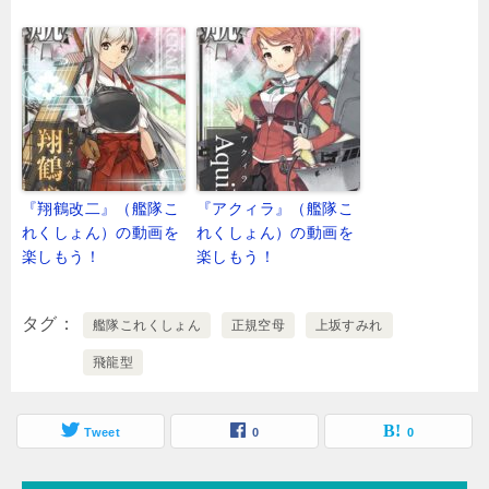
『翔鶴改二』（艦隊こ
『アクィラ』（艦隊こ
れくしょん）の動画を
れくしょん）の動画を
楽しもう！
楽しもう！
タグ
艦隊これくしょん
正規空母
上坂すみれ
飛龍型
Tweet
0
0