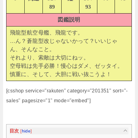
89
93
図鑑説明
飛龍型航空母艦、飛龍です。
…ん？蒼龍型改じゃないかって？いいじゃ
ん、そんなこと。
それより、索敵は大切にねッ。
空母戦は先手必勝！慢心はダメ、ゼッタイ。
慎重に、そして、大胆に戦い抜こうよ！
[csshop service="rakuten" category="201351" sort="-
sales" pagesize="1" mode="embed"]
目次
[
hide
]