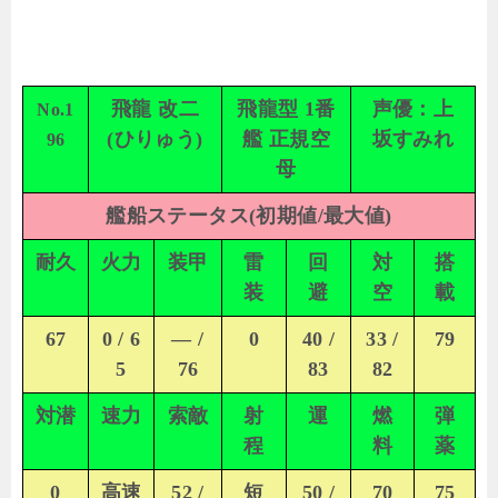
飛龍 改二
飛龍型 1番
声優：上
No.1
(ひりゅう)
艦 正規空
坂すみれ
96
母
艦船ステータス(初期値/最大値)
耐久
火力
装甲
雷
回
対
搭
装
避
空
載
67
0 / 6
— /
0
40 /
33 /
79
5
76
83
82
対潜
速力
索敵
射
運
燃
弾
程
料
薬
0
高速
52 /
短
50 /
70
75