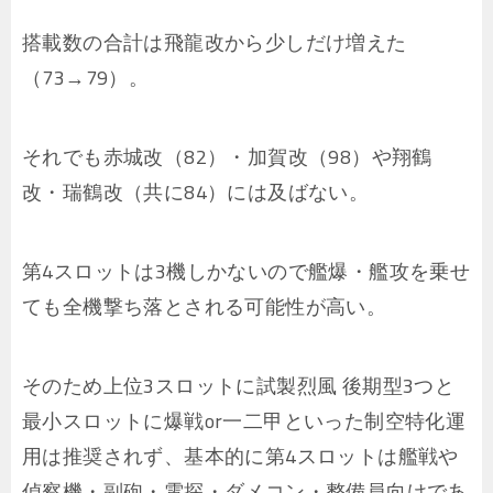
搭載数の合計は飛龍改から少しだけ増えた
（73→79）。
それでも赤城改（82）・加賀改（98）や翔鶴
改・瑞鶴改（共に84）には及ばない。
第4スロットは3機しかないので艦爆・艦攻を乗せ
ても全機撃ち落とされる可能性が高い。
そのため上位3スロットに試製烈風 後期型3つと
最小スロットに爆戦or一二甲といった制空特化運
用は推奨されず、基本的に第4スロットは艦戦や
偵察機・副砲・電探・ダメコン・整備員向けであ