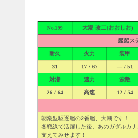
大潮 改二(おおしお)
No.199
艦船ステ
耐久
火力
装甲
31
17 / 67
— / 51
対潜
速力
索敵
26 / 64
高速
12 / 54
朝潮型駆逐艦の2番艦、大潮です！
各戦線で活躍した後、あのガダルカナ
支えてみせます！