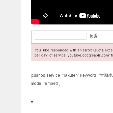
検索
YouTube responded with an error: Quota excee
per day' of service 'youtube.googleapis.com'
[csshop service=”rakuten” keyword=”
mode=”embed”]
●