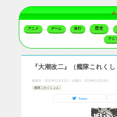
メ
歴史
アニメ
ゲーム
旅行
アニ
『大潮改二』（艦隊これくし
更新日：
2021年12月11日
公開日：
2019年12月14日
艦隊これくしょん
Tweet