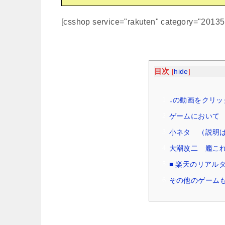
[csshop service="rakuten" category="2013
目次
[
hide
]
↓の動画をクリッ
ゲームにおいて （
小ネタ （説明はW
大潮改二 艦こ
■ 楽天のリアル
その他のゲームも