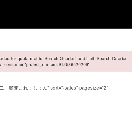
ded for quota metric 'Search Queries' and limit 'Search Queries
 for consumer 'project_number:912536520209'.
大潮改二 艦隊これくしょん” sort=”-sales” pagesize=”2″