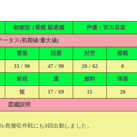
朝潮型 2番艦 駆逐艦
声優：宮川若菜
ータス(初期値/最大値)
雷装
回避
対空
搭載
33 / 90
47 / 90
20 / 62
0
射程
運
燃料
弾薬
短
17 / 69
15
20
図鑑説明
ル島撤収作戦にも3回出動しました。