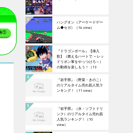
ハングオン（アーケードゲー
ム◆セガ）
（14 view）
画①
『ドラゴンボール』【挿入
歌】（燃えるハートで ～レッ
ドリボン軍をやっつけろ～）
の動画を楽しもう！
（13
view）
『岩手県』（野菜・きのこ）
のリアルタイム売れ筋人気ラ
ンキング！
（11 view）
『岩手県』（水・ソフトドリ
ンク）のリアルタイム売れ筋
人気ランキング！
（10
view）