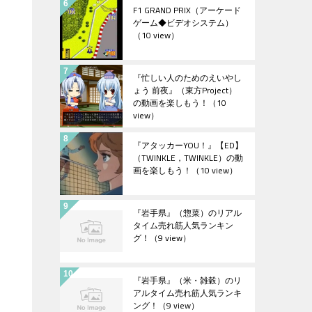
F1 GRAND PRIX（アーケード
ゲーム◆ビデオシステム）
（10 view）
『忙しい人のためのえいやし
ょう 前夜』（東方Project）
の動画を楽しもう！
（10
view）
『アタッカーYOU！』【ED】
（TWINKLE，TWINKLE）の動
画を楽しもう！
（10 view）
『岩手県』（惣菜）のリアル
タイム売れ筋人気ランキン
グ！
（9 view）
『岩手県』（米・雑穀）のリ
アルタイム売れ筋人気ランキ
ング！
（9 view）