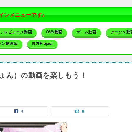
インメニューです♪
テレビアニメ動画
OVA動画
ゲーム動画
アニソン動
ソン動画②
東方Project
ょん）の動画を楽しもう！
0
0