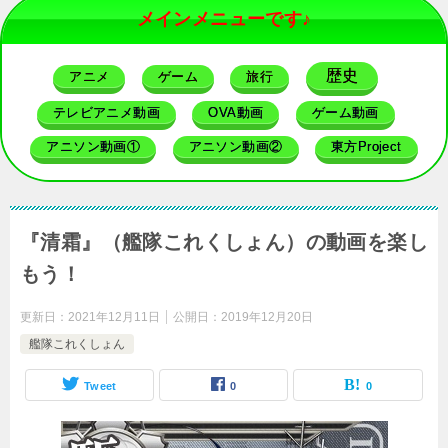
メインメニューです♪
歴史
アニメ
ゲーム
旅行
テレビアニメ動画
OVA動画
ゲーム動画
アニソン動画①
アニソン動画②
東方Project
『清霜』（艦隊これくしょん）の動画を楽し
もう！
更新日：
2021年12月11日
公開日：
2019年12月20日
艦隊これくしょん
Tweet
0
0