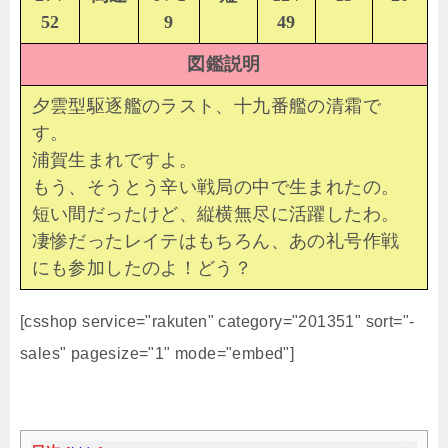
52
9
49
図鑑説明
夕雲型駆逐艦のラスト、十九番艦の清霜で
す。
浦賀生まれですよ。
もう、そうとう辛い戦局の中で生まれたの。
短い間だったけど、縦横無尽に活躍したわ。
凄惨だったレイテはもちろん、あの礼号作戦
にも参加したのよ！どう？
[csshop service="rakuten" category="201351" sort="-
sales" pagesize="1" mode="embed"]