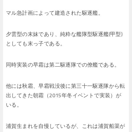
マル急計画によって建造された駆逐艦。
夕雲型の末妹であり、純粋な艦隊型駆逐艦(甲型)
としても末っ子である。
同時実装の早霜は第二駆逐隊での僚艦である。
他には秋霜、早霜戦没後に第三十一駆逐隊から転
出してきた朝霜（2015年冬イベントで実装）が
いる。
浦賀生まれを自慢しているが、これは浦賀船渠が