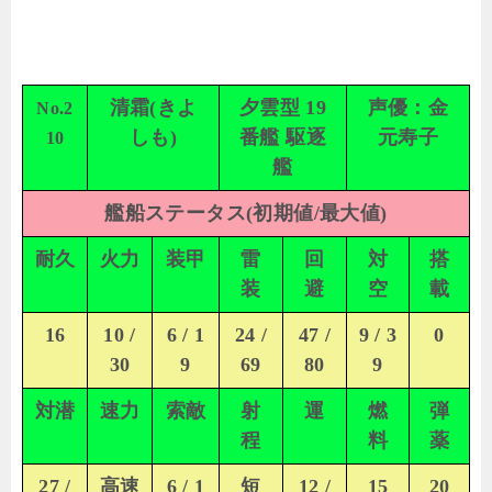
清霜(きよ
夕雲型 19
声優：金
No.2
しも)
番艦 駆逐
元寿子
10
艦
艦船ステータス(初期値/最大値)
耐久
火力
装甲
雷
回
対
搭
装
避
空
載
16
10 /
6 / 1
24 /
47 /
9 / 3
0
30
9
69
80
9
対潜
速力
索敵
射
運
燃
弾
程
料
薬
27 /
高速
6 / 1
短
12 /
15
20