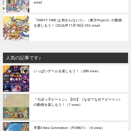
view
『PARTY TIME は 終わらない☆』（東方Project）の動画
を楽しもう！
2024年11月18日 555 view
人気の記事です♪
いっぱいゲームを楽しもう！
（288 view）
『ろぼっ子ビートン』【ED】（なぜ？なぜ？ビートン）
の動画を楽しもう！
（7 view）
卒業II Neo Generation（PC9801）
（6 view）